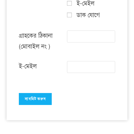
ই-মেইল
ডাক যোগে
গ্রাহকের ঠিকানা
(মোবাইল নং )
ই-মেইল