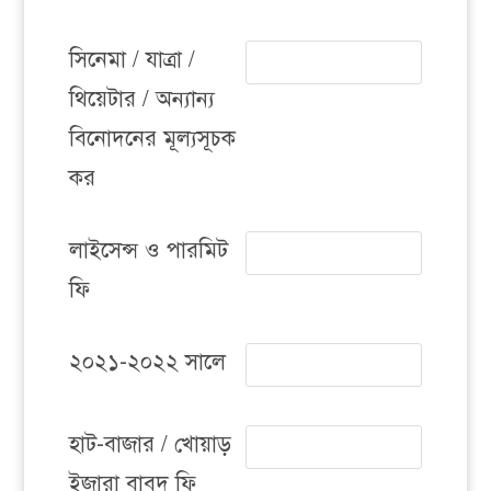
সিনেমা / যাত্রা /
থিয়েটার / অন্যান্য
বিনোদনের মূল্যসূচক
কর
লাইসেন্স ও পারমিট
ফি
২০২১-২০২২ সালে
হাট-বাজার / খোয়াড়
ইজারা বাবদ ফি