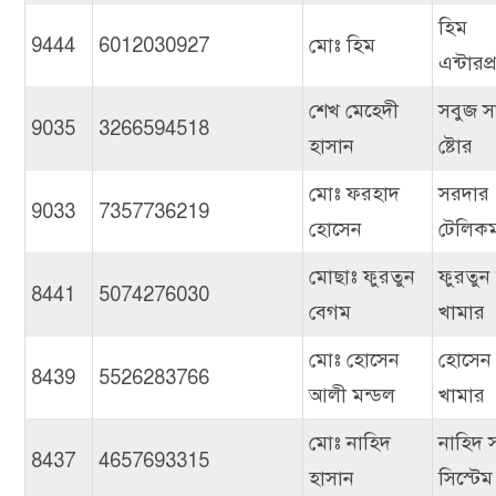
হিম
9444
6012030927
মোঃ হিম
এন্টারপ
শেখ মেহেদী
সবুজ স
9035
3266594518
হাসান
ষ্টোর
মোঃ ফরহাদ
সরদার
9033
7357736219
হোসেন
টেলিক
মোছাঃ ফুরতুন
ফুরতুন 
8441
5074276030
বেগম
খামার
মোঃ হোসেন
হোসেন 
8439
5526283766
আলী মন্ডল
খামার
মোঃ নাহিদ
নাহিদ 
8437
4657693315
হাসান
সিস্টেম