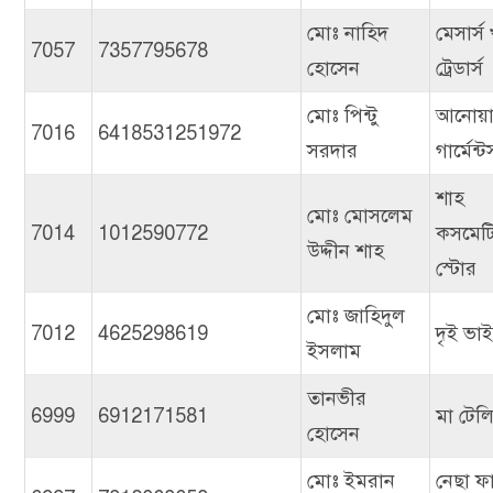
মোঃ নাহিদ
মেসার্স
7057
7357795678
হোসেন
ট্রেডার্স
মোঃ পিন্টু
আনোয়া
7016
6418531251972
সরদার
গার্মেন্ট
শাহ
মোঃ মোসলেম
7014
1012590772
কসমেট
উদ্দীন শাহ
স্টোর
মোঃ জাহিদুল
7012
4625298619
দৃই ভাই 
ইসলাম
তানভীর
6999
6912171581
মা টেল
হোসেন
মোঃ ইমরান
নেছা ফা