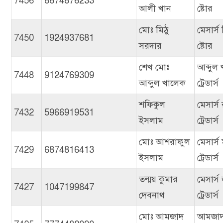
7456
8674876233
আলী খান
ষ্টোর
মোঃ মিঠু
মেসার্স 
7450
1924937681
সরদার
ষ্টোর
শেখ মোঃ
আব্দুল
7448
9124769309
আব্দুল খালেক
ট্রেডার্স
শফিকুল
মেসার্স
7432
5966919531
ইসলাম
ট্রেডার্স
মোঃ আশরাফুল
মেসার্স
7429
6874816413
ইসলাম
ট্রেডার্স
তন্ময় কুমার
মেসার্স
7427
1047199847
দেবনাথ
ট্রেডার্স
মোঃ আমজাদ
আমজাদ