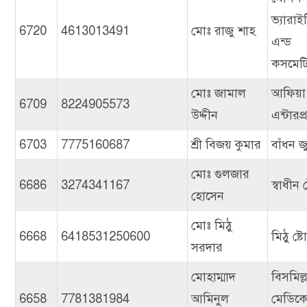
ভ্যারা
6720
4613013491
মোঃ রাজু শাহ
এন্ড
কসমেট
মোঃ জামাল
আফিয়া
6709
8224905573
উদ্দীন
এন্টারপ
6703
7775160687
শ্রী বিজয় কুমার
বাঁধন জ
মোঃ গুলজার
6686
3274341167
স্বাধীন 
হোসেন
মোঃ মিঠু
6668
6418531250600
মিঠু ষ্ট
সরদার
মোহাম্মাদ
বিসমিল্
6658
7781381984
আমিনুল
মেডিক