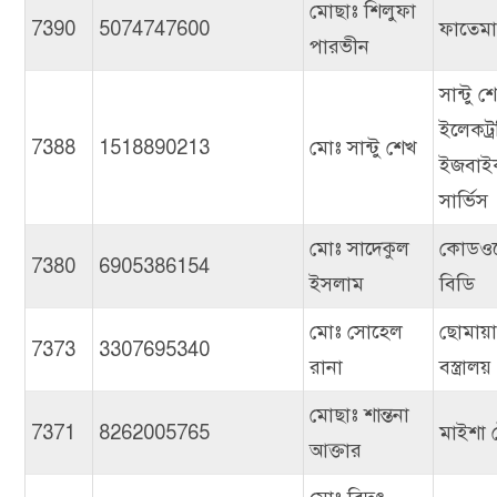
মোছাঃ শিলুফা
7390
5074747600
ফাতেমা ট
পারভীন
সান্টু শ
ইলেকট্
7388
1518890213
মোঃ সান্টু শেখ
ইজবাই
সার্ভিস
মোঃ সাদেকুল
কোডও
7380
6905386154
ইসলাম
বিডি
মোঃ সোহেল
ছোমায়
7373
3307695340
রানা
বস্ত্রালয়
মোছাঃ শান্তনা
7371
8262005765
মাইশা ট
আক্তার