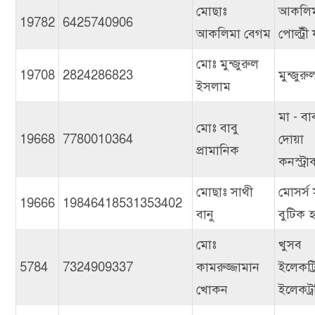
মোছাঃ
আকলি
19782
6425740906
আকলিমা বেগম
পোল্ট্রী 
মোঃ মুন্জুরুল
19708
2824286823
মুন্জুরুল
ইসলাম
মা - বা
মোঃ বাবু
19668
7780010364
দোয়া
প্রামানিক
কনস্ট্র
মোছাঃ সাথী
মোসর্স 
19666
19846418531353402
বানু
বুটিক 
মোঃ
খুসব
5784
7324909337
কামরুজ্জামান
ইলেকট্র
খোকন
ইলেকট্র