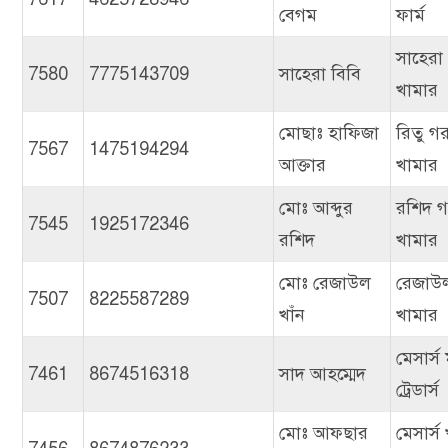
বেগম
ফার্ম
সাহেরা
7580
7775143709
সাহেরা বিবি
খামার
মোছাঃ হাফিজা
রিতু গ
7567
1475194294
আক্তার
খামার
মোঃ আব্দুর
রশিদ গ
7545
1925172346
রশিদ
খামার
মোঃ রেজাউল
রেজাউ
7507
8225587289
খাঁন
খামার
মেসার্স 
7461
8674516318
সাদ আহম্মেদ
ট্রেডার্স
মোঃ আফছার
মেসার্স 