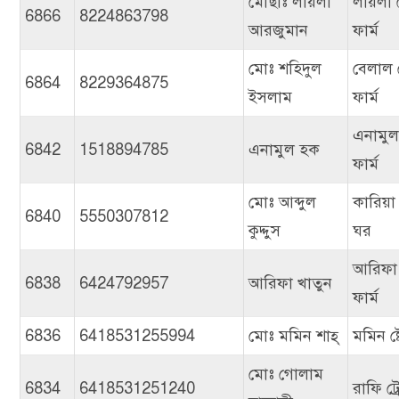
মোছাঃ লায়লা
লায়লা প
6866
8224863798
আরজুমান
ফার্ম
মোঃ শহিদুল
বেলাল 
6864
8229364875
ইসলাম
ফার্ম
এনামুল
6842
1518894785
এনামুল হক
ফার্ম
মোঃ আব্দুল
কারিয়া
6840
5550307812
কুদ্দুস
ঘর
আরিফা
6838
6424792957
আরিফা খাতুন
ফার্ম
6836
6418531255994
মোঃ মমিন শাহ্
মমিন ষ্
মোঃ গোলাম
6834
6418531251240
রাফি ট্র