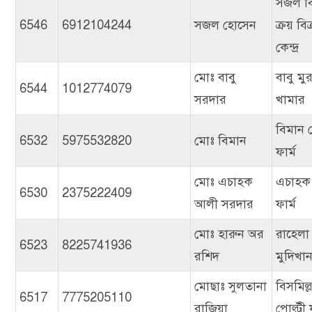
সজল বি
6546
6912104244
সজল হোসেন
ক্রয় বিক
কেন্দ্র
মোঃ বাবু
বাবু মু
6544
1012774079
সরদার
খামার
বিমান 
6532
5975532820
মোঃ বিমান
ফার্ম
মোঃ এচাহক
এচাহক
6530
2375222409
আলী সরদার
ফার্ম
মোঃ হারুন অর
রাহেলা
6523
8225741936
রশিদ
মুদিখান
মোছাঃ সুলতানা
বিসমিল্ল
6517
7775205110
রাজিয়া
পোল্ট্রী 