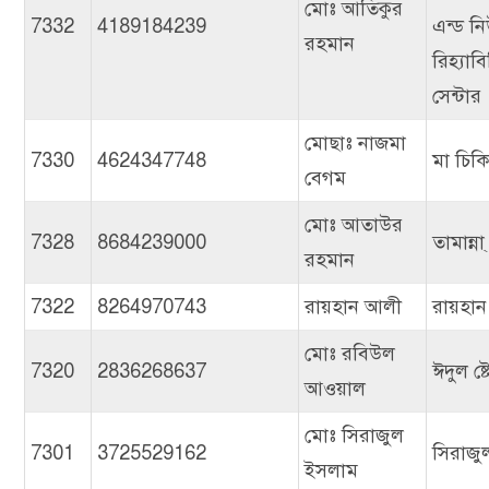
মোঃ আতিকুর
7332
4189184239
এন্ড ন
রহমান
রিহ্যাব
সেন্টার
মোছাঃ নাজমা
7330
4624347748
মা চিক
বেগম
মোঃ আতাউর
7328
8684239000
তামান্না্ 
রহমান
7322
8264970743
রায়হান আলী
রায়হান
মোঃ রবিউল
7320
2836268637
ঈদুল ষ্
আওয়াল
মোঃ সিরাজুল
7301
3725529162
সিরাজু
ইসলাম