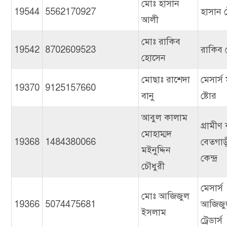
মোঃ হাসান
19544
5562170927
হাসান 
আলী
মোঃ রাকিব
19542
8702609523
রাকিব ট্
হোসেন
মোছাঃ রাশেদা
মেসার্স
19370
9125157660
বানু
ষ্টোর
আবুল কালাম
গ্রামীণ
মোহাম্মদ
19368
1484380066
বেতগাড়ী স
মইনুদ্দিন
কেন্দ্র
চৌধুরী
মেসার্স
মোঃ আজিজুল
19366
5074475681
আজিজু
ইসলাম
ট্রেডার্স