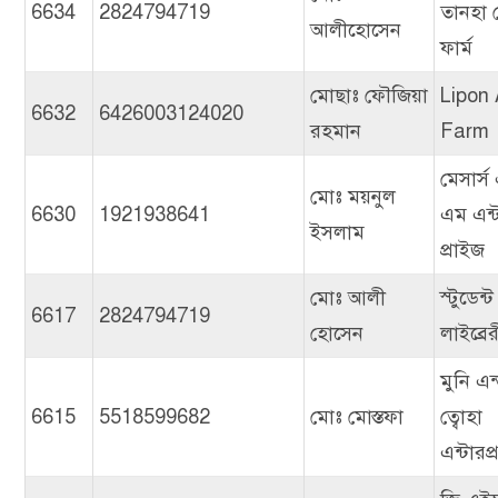
6634
2824794719
তানহা 
আলীহোসেন
ফার্ম
মোছাঃ ফৌজিয়া
Lipon
6632
6426003124020
রহমান
Farm
মেসার্স
মোঃ ময়নুল
6630
1921938641
এম এন্
ইসলাম
প্রাইজ
মোঃ আলী
স্টুডেন্ট
6617
2824794719
হোসেন
লাইব্রের
মুনি এন
6615
5518599682
মোঃ মোস্তফা
ত্বোহা
এন্টারপ