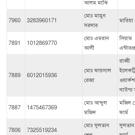
আলম মাঝি
মোঃ মামুন
7960
3283960171
মারিয়া ট
সরদার
মোঃ এমরান
সিয়াম
7891
1012869770
আলী
এন্টারপ
রাব্বী
মোঃ ফায়সাল
ইলেকট্
7889
6012015936
রেজা
ওয়ার্ক
সাউন্ড 
মোঃ আব্দুল
মজিদ পো
7887
1475467369
মজিদ
ফার্ম
মোঃ সুলতান
সুলতান
7806
7325519234