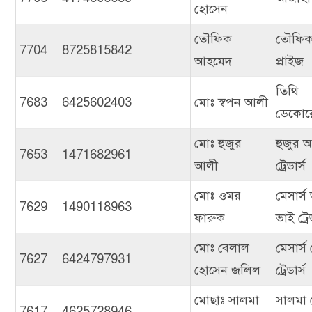
হোসেন
তৌফিক
তৌফিক 
7704
8725815842
আহমেদ
প্রাইজ
তিথি
7683
6425602403
মোঃ স্বপন আলী
ডেকোর
মোঃ হুজুর
হুজুর 
7653
1471682961
আলী
ট্রেডার্স
মোঃ ওমর
মেসার্স
7629
1490118963
ফারুক
ভাই ট্রে
মোঃ বেলাল
মেসার্স
7627
6424797931
হোসেন জলিল
ট্রেডার্স
মোছাঃ সালমা
সালমা 
7617
4625728946