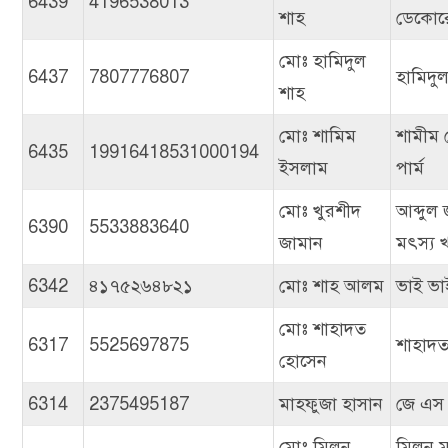
6439
4196538013
শাহ
ডেকোর
মোঃ হামিদুল
6437
7807776807
হামিদুল
শাহ
মোঃ শামিম
শামীম প
6435
19916418531000194
ইসলাম
পার্ম
মোঃ খুরশীদ
আব্দুল 
6390
5533883640
জামান
মৎস্য 
6342
৪১৭৫২৬৪৮২১
মোঃ শাহ আলম
ভাই ভাই
মোঃ শাহাদত
6317
5525697875
শাহাদত
হোসেন
6314
2375495187
মাহফুজা হাসান
জে এস ট্
মোঃ মিলন
মিলন ম