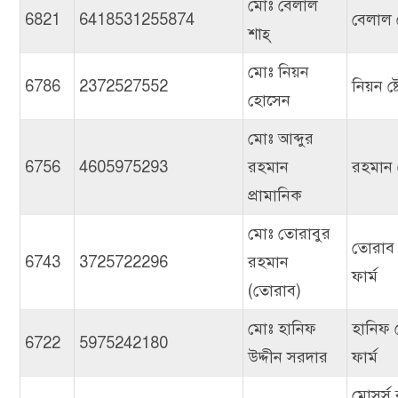
মোঃ বেলাল
6821
6418531255874
বেলাল ষ
শাহ্
মোঃ নিয়ন
6786
2372527552
নিয়ন ষ্
হোসেন
মোঃ আব্দুর
6756
4605975293
রহমান
রহমান 
প্রামানিক
মোঃ তোরাবুর
তোরাব
6743
3725722296
রহমান
ফার্ম
(তোরাব)
মোঃ হানিফ
হানিফ 
6722
5975242180
উদ্দীন সরদার
ফার্ম
মোসর্স 