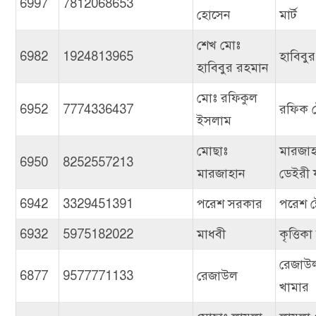
6997
7812068653
হোসেন
মার্ট
শেখ মোঃ
6982
1924813965
হাবিবুর 
হাবিবুর রহমান
মোঃ রফিকুল
6952
7774336437
রফিক ষ
ইসলাম
মোছাঃ
মারজা
6950
8252557213
মারজাহান
ডেইরী ফ
6942
3329451391
পরেশ সরকার
পরেশ ষ
6932
5975182022
মাধবী
কৃত্তিক
রেজাউ
6877
9577771133
রেজাউল
খামার