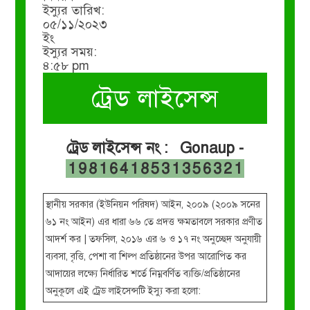
ইস্যুর তারিখ:
০৫/১১/২০২৩
ইং
ইস্যুর সময়:
৪:৫৮ pm
ট্রেড লাইসেন্স
ট্রেড লাইসেন্স নং : Gonaup -
19816418531356321
স্থানীয় সরকার (ইউনিয়ন পরিষদ) আইন, ২০০৯ (২০০৯ সনের
৬১ নং আইন) এর ধারা ৬৬ তে প্রদত্ত ক্ষমতাবলে সরকার প্রণীত
আদর্শ কর | তফসিল, ২০১৬ এর ৬ ও ১৭ নং অনুচ্ছেদ অনুযায়ী
ব্যবসা, বৃত্তি, পেশা বা শিল্প প্রতিষ্ঠানের উপর আরোপিত কর
আদায়ের লক্ষ্যে নির্ধারিত শর্তে নিম্নবর্ণিত ব্যক্তি/প্রতিষ্ঠানের
অনুকূলে এই ট্রেড লাইসেন্সটি ইস্যু করা হলো: