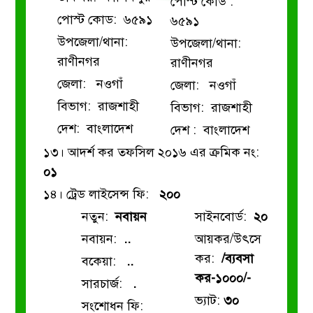
পোস্ট কোড :
পোস্ট কোড: ৬৫৯১
৬৫৯১
উপজেলা/থানা:
উপজেলা/থানা:
রাণীনগর
রাণীনগর
জেলা: নওগাঁ
জেলা: নওগাঁ
বিভাগ: রাজশাহী
বিভাগ: রাজশাহী
দেশ: বাংলাদেশ
দেশ : বাংলাদেশ
১৩। আদর্শ কর তফসিল ২০১৬ এর ক্রমিক নং:
০১
১৪। ট্রেড লাইসেন্স ফি:
২০০
নতুন:
নবায়ন
সাইনবোর্ড:
২০
নবায়ন:
..
আয়কর/উৎসে
কর:
/ব্যবসা
বকেয়া:
..
কর-১০০০/-
সারচার্জ:
.
ভ্যাট:
৩০
সংশোধন ফি: