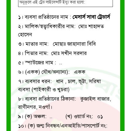
অনুকূলে এই ট্রেড লাইসেন্সটি ইস্যু করা হলো:
১। ব্যবসা প্রতিষ্ঠানের নাম :
মেসার্স সাবা ট্রেডার্স
২। মালিক/স্বত্বাধিকারীর নাম: মোঃ শাহাদত
হোসেন
৩। মাতার নাম: মোছাঃ জাহানারা বিবি
৪। পিতার নাম: মোঃ সখীন সরদার
৫। স্পাউজের নাম : ..
৬। (একক) যৌথ/অন্যান্য): একক
৭। ব্যবসার ধরন: ধান , চাল, ভূট্টা, সরিষা
ব্যবসা (পাইকারী ও খুচরা)
৮। ব্যবসা প্রতিষ্ঠানের ঠিকানা: কুজাইল বাজার,
রাণীনগর, নওগাঁ।
৯। (ক) অঞ্চল: ..
(খ) ওয়ার্ড নং: ০১
১০। (ক) জন্ম নিবন্ধন/এনআইডি/পাসপোর্ট নং: