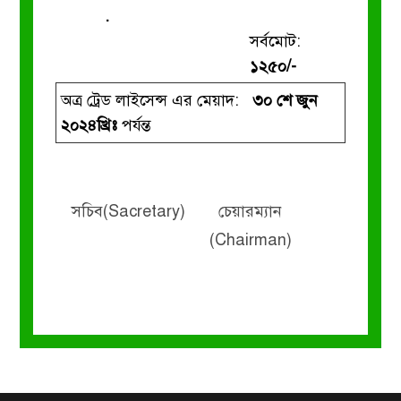
.
সর্বমোট:
১২৫০/-
অত্র ট্রেড লাইসেন্স এর মেয়াদ:
৩০ শে জুন
২০২৪খ্রিঃ
পর্যন্ত
সচিব(Sacretary)
চেয়ারম্যান
(Chairman)