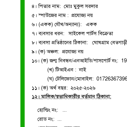
৪। পিতার নাম: মোঃ মুকুল সরদার
৫। স্পাউজের নাম : প্রযোজ্য নয়
৬। (একক) যৌথ/অন্যান্য): একক
৭। ব্যবসার ধরন: সাইকেল পার্টস বিক্রেতা
৮। ব্যবসা প্রতিষ্ঠানের ঠিকানা: ঘোষগ্রাম বেতগা
৯। (ক) অঞ্চল: প্রযোজ্য নয়
১০। (ক) জন্ম নিবন্ধন/এনআইডি/পাসপোর্ট নং:
(খ) টিআইএন : নাই
(ঘ) টেলিফোন/মোবাইল: 0172636739
১১। (ক) অর্থ বছর: ২০২৫-২০২৬
১২। মালিক/স্বতাধিকারীর বর্তমান ঠিকানা:
হোল্ডিং নং: ...
রোড নং: ...