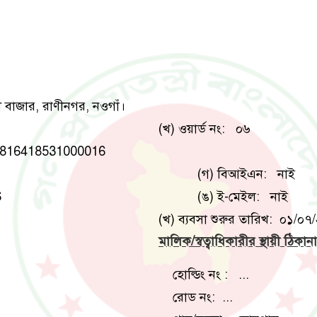
ড়ী বাজার, রাণীনগর, নওগাঁ।
(খ) ওয়ার্ড নং: ০৬
 19816418531000016
(গ) বিআইএন: নাই
6
(ঙ) ই-মেইল: নাই
(খ) ব্যবসা শুরুর তারিখ: ০১/০৭
মালিক/স্বত্বাধিকারীর স্থায়ী ঠিকানা
হোল্ডিং নং : ...
রোড নং: ...