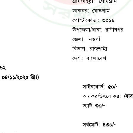
গ্রাম/মহল্লা: ঘোষগ্রাম
ডাকঘর: ঘোষগ্রাম
পোস্ট কোড : ৩০১৯
উপজেলা/থানা: রাণীনগর
জেলা: নওগাঁ
বিভাগ: রাজশাহী
দেশ : বাংলাদেশ
৬২
০৪/১১/২০২৫ খ্রিঃ)
সাইনবোর্ড:
৫০/-
আয়কর/উৎসে কর:
/ব্য
ভ্যাট:
৩০/-
সর্বমোট:
৪৩০/-