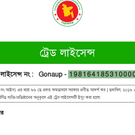
ট্রেড লাইসেন্স
েড লাইসেন্স নং : Gonaup -
19816418531000
আইন) এর ধারা ৬৬ তে প্রদত্ত ক্ষমতাবলে সরকার প্রণীত আদর্শ কর | তফসিল, ২০১৬ এর ৬ ও 
্ণিত ব্যক্তি/প্রতিষ্ঠানের অনুকূলে এই ট্রেড লাইসেন্সটি ইস্যু করা হলো:
োর