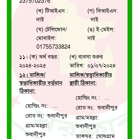
2375702376
(খ) টিআইএন :
(গ) বিআইএন:
নাই
নাই
(ঘ) টেলিফোন/
(ঙ) ই-মেইল:
মোবাইল:
নাই
01755733824
১১। (ক) অর্থ বছর:
(খ) ব্যবসা শুরুর
২০২৪-২০২৫
তারিখ: ০১/০৭/২০২৪
১২। মালিক/
মালিক/স্বত্বাধিকারীর
স্বতাধিকারীর বর্তমান
স্থায়ী ঠিকানা:
ঠিকানা:
হোল্ডিং নং : ...
হোল্ডিং নং: ...
রোড নং: ভবানীপুর
রোড নং: ভবানীপুর
গ্রাম/মহল্লা:
গ্রাম/মহল্লা:
ভবানীপুর
ভবানীপুর
ডাকঘর: ঘোষগ্রাম