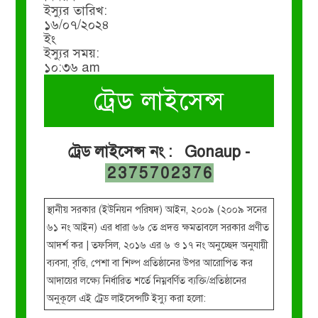
ইস্যুর তারিখ:
১৬/০৭/২০২৪
ইং
ইস্যুর সময়:
১০:৩৬ am
ট্রেড লাইসেন্স
ট্রেড লাইসেন্স নং : Gonaup -
2375702376
স্থানীয় সরকার (ইউনিয়ন পরিষদ) আইন, ২০০৯ (২০০৯ সনের
৬১ নং আইন) এর ধারা ৬৬ তে প্রদত্ত ক্ষমতাবলে সরকার প্রণীত
আদর্শ কর | তফসিল, ২০১৬ এর ৬ ও ১৭ নং অনুচ্ছেদ অনুযায়ী
ব্যবসা, বৃত্তি, পেশা বা শিল্প প্রতিষ্ঠানের উপর আরোপিত কর
আদায়ের লক্ষ্যে নির্ধারিত শর্তে নিম্নবর্ণিত ব্যক্তি/প্রতিষ্ঠানের
অনুকূলে এই ট্রেড লাইসেন্সটি ইস্যু করা হলো: