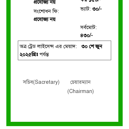
প্রযোজ্য নয়
ভ্যাট:
৩০/-
সংশোধন ফি:
প্রযোজ্য নয়
সর্বমোট:
৪৩০/-
অত্র ট্রেড লাইসেন্স এর মেয়াদ:
৩০ শে জুন
২০২৫খ্রিঃ
পর্যন্ত
সচিব(Sacretary)
চেয়ারম্যান
(Chairman)