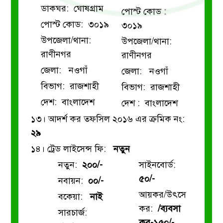
ডাকঘর: ঘোষগ্রাম
পোস্ট কোড :
পোস্ট কোড: ৩০১৯
৩০১৯
উপজেলা/থানা:
উপজেলা/থানা:
রাণীনগর
রাণীনগর
জেলা: নওগাঁ
জেলা: নওগাঁ
বিভাগ: রাজশাহী
বিভাগ: রাজশাহী
দেশ: বাংলাদেশ
দেশ : বাংলাদেশ
১৩। আদর্শ কর তফসিল ২০১৬ এর ক্রমিক নং:
২৯
১৪। ট্রেড লাইসেন্স ফি:
নতুন
নতুন:
২০০/-
সাইনবোর্ড:
৫০/-
নবায়ন:
০০/-
আয়কর/উৎসে
বকেয়া:
নাই
কর:
/ব্যবসা
সারচার্জ:
কর-১৫০/-