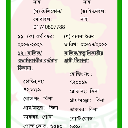
নাই
নাই
(ঘ) টেলিফোন/
(ঙ) ই-মেইল:
মোবাইল:
নাই
01740807788
১১। (ক) অর্থ বছর:
(খ) ব্যবসা শুরুর
২০২৬-২০২৭
তারিখ: ০৩/০৭/২০২২
১২। মালিক/
মালিক/স্বত্বাধিকারীর
স্বতাধিকারীর বর্তমান
স্থায়ী ঠিকানা:
ঠিকানা:
হোল্ডিং নং :
হোল্ডিং নং:
৭২০০১৯
৭২০০১৯
রোড নং: ঝিনা
রোড নং: ঝিনা
গ্রাম/মহল্লা: ঝিনা
গ্রাম/মহল্লা: ঝিনা
ডাকঘর: ঝিনা
ডাকঘর: গোনা
পোস্ট কোড :
পোস্ট কোড: ৬৫৯০
৬৫৯০