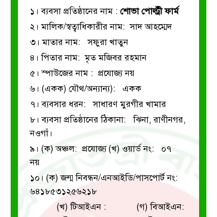
১। ব্যবসা প্রতিষ্ঠানের নাম :
শোভা পোল্ট্রী ফার্ম
২। মালিক/স্বত্বাধিকারীর নাম: সাদ আহম্মেদ
৩। মাতার নাম: সফুরা খাতুন
৪। পিতার নাম: মৃত মজিবর রহমান
৫। স্পাউজের নাম : প্রযোজ্য নয়
৬। (একক) যৌথ/অন্যান্য): একক
৭। ব্যবসার ধরন: সাধারণ মুরগীর খামার
৮। ব্যবসা প্রতিষ্ঠানের ঠিকানা: ঝিনা, রাণীনগর,
নওগাঁ।
৯। (ক) অঞ্চল: প্রযোজ্য
(খ) ওয়ার্ড নং: ০৭
নয়
১০। (ক) জন্ম নিবন্ধন/এনআইডি/পাসপোর্ট নং:
৬৪১৮৫৩১২৫৬২১৮
(খ) টিআইএন :
(গ) বিআইএন: