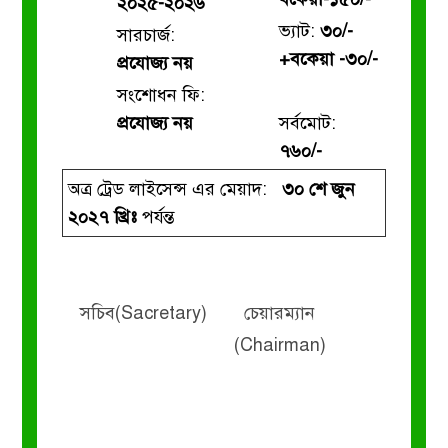
২০২৫-২০২৬
ভ্যাট:
৩০/-
সারচার্জ:
+বকেয়া -৩০/-
প্রযোজ্য নয়
সংশোধন ফি:
প্রযোজ্য নয়
সর্বমোট:
৭৬০/-
অত্র ট্রেড লাইসেন্স এর মেয়াদ:
৩০ শে জুন
২০২৭ খ্রিঃ
পর্যন্ত
সচিব(Sacretary)
চেয়ারম্যান
(Chairman)