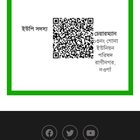
ইউপি সদস্য
চেয়ারম্যান
০৩নং গোনা
ইউনিয়ন
পরিষদ
রাণীনগর,
নওগাঁ