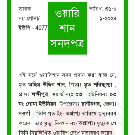
স্মারক
তারিখ:
৩১-০
ওয়ারি
নং:
গোনা/
১-২০২৪
শান
ইউপি - 4077
সনদপত্র
এই মর্মে ওয়ারিশান সনদ প্রদান করা যাচ্ছ যে,
মৃত
অছিম উদ্দিন খান
, পিতাঃ
মৃত শরিফুল্যা
,
গ্রামঃ
লক্ষীপুর
, ওয়ার্ড নংঃ
০৩
, ইউনিয়নঃ
০৩
নং গোনা ইউনিয়ন
, উপজেলাঃ
রাণীনগর
, জেলাঃ
নওগাঁ
। তিনি গত ইং-
অপ্রাপ্য
তারিখে মৃত্যুবরণ
করেন। তার মৃত্যু নিবন্ধন নং-
অপ্রাপ্য
। মৃত্যুকালে
তিনি নিম্নলিখিত ওয়ারিশ রেখে মৃত্যুবরণ করেন।