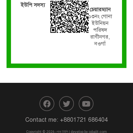
ইউপি সদস্য
চেয়ারম্যান
০৩নং গোনা
ইউনিয়ন
পরিষদ
রাণীনগর,
নওগাঁ
Contact me:
+8801721 686404
Copyright © 2026 গোনা ইউপি | develop by
iqbalit.com