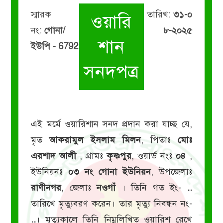
স্মারক
তারিখ:
৩১-০
ওয়ারি
নং:
গোনা/
৮-২০২৫
শান
ইউপি - 6792
সনদপত্র
এই মর্মে ওয়ারিশান সনদ প্রদান করা যাচ্ছ যে,
মৃত
আকরামুল ইসলাম মিলন
, পিতাঃ
মোঃ
এরশাদ আলী
, গ্রামঃ
কৃষ্ণপুর
, ওয়ার্ড নংঃ
০৪
,
ইউনিয়নঃ
০৩ নং গোনা ইউনিয়ন
, উপজেলাঃ
রাণীনগর
, জেলাঃ
নওগাঁ
। তিনি গত ইং-
..
তারিখে মৃত্যুবরণ করেন। তার মৃত্যু নিবন্ধন নং-
..
। মৃত্যুকালে তিনি নিম্নলিখিত ওয়ারিশ রেখে