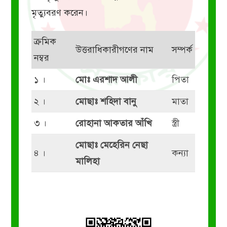
মৃত্যুবরণ করেন।
ক্রমিক
উত্তরাধিকারীগণের নাম
সম্পর্ক
নম্বর
১ ।
মোঃ এরশাদ আলী
পিতা
২ ।
মোছাঃ শহিদা বানু
মাতা
৩ ।
রোহানা আকতার আঁখি
স্ত্রী
মোছাঃ মেহেরিন নেছা
৪ ।
কন্যা
মালিহা