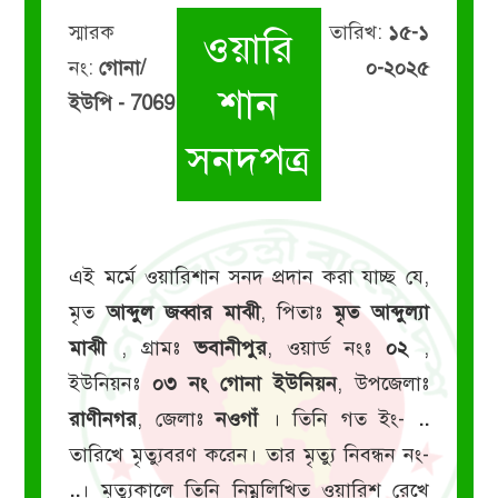
স্মারক
তারিখ:
১৫-১
ওয়ারি
নং:
গোনা/
০-২০২৫
শান
ইউপি - 7069
সনদপত্র
এই মর্মে ওয়ারিশান সনদ প্রদান করা যাচ্ছ যে,
মৃত
আব্দুল জব্বার মাঝী
, পিতাঃ
মৃত আব্দুল্যা
মাঝী
, গ্রামঃ
ভবানীপুর
, ওয়ার্ড নংঃ
০২
,
ইউনিয়নঃ
০৩ নং গোনা ইউনিয়ন
, উপজেলাঃ
রাণীনগর
, জেলাঃ
নওগাঁ
। তিনি গত ইং-
..
তারিখে মৃত্যুবরণ করেন। তার মৃত্যু নিবন্ধন নং-
..
। মৃত্যুকালে তিনি নিম্নলিখিত ওয়ারিশ রেখে