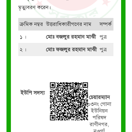
মৃত্যুবরণ করেন।
ক্রমিক নম্বর
উত্তরাধিকারীগণের নাম
সম্পর্ক
১ ।
মোঃ বজলুর রহমান মাঝী
পুত্র
২ ।
মোঃ ফজলুর রহমান মাঝী
পুত্র
ইউপি সদস্য
চেয়ারম্যান
০৩নং গোনা
ইউনিয়ন
পরিষদ
রাণীনগর,
নওগাঁ