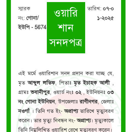
স্মারক
তারিখ:
০৭-০
ওয়ারি
নং:
গোনা/
১-২০২৫
শান
ইউপি - 5674
সনদপত্র
এই মর্মে ওয়ারিশান সনদ প্রদান করা যাচ্ছ যে,
মৃত
আব্দুল লতিফ
, পিতাঃ
মৃত ইচাহক আলী
,
গ্রামঃ
ভবানীপুর
, ওয়ার্ড নংঃ
০২
, ইউনিয়নঃ
০৩
নং গোনা ইউনিয়ন
, উপজেলাঃ
রাণীনগর
, জেলাঃ
নওগাঁ
। তিনি গত ইং-
অপ্রাপ্য
তারিখে মৃত্যুবরণ
করেন। তার মৃত্যু নিবন্ধন নং-
অপ্রাপ্য
। মৃত্যুকালে
তিনি নিম্নলিখিত ওয়ারিশ রেখে মৃত্যুবরণ করেন।