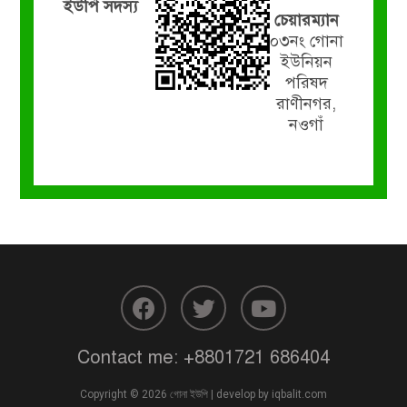
ইউপি সদস্য
চেয়ারম্যান
০৩নং গোনা
ইউনিয়ন
পরিষদ
রাণীনগর,
নওগাঁ
Contact me:
+8801721 686404
Copyright © 2026 গোনা ইউপি | develop by
iqbalit.com