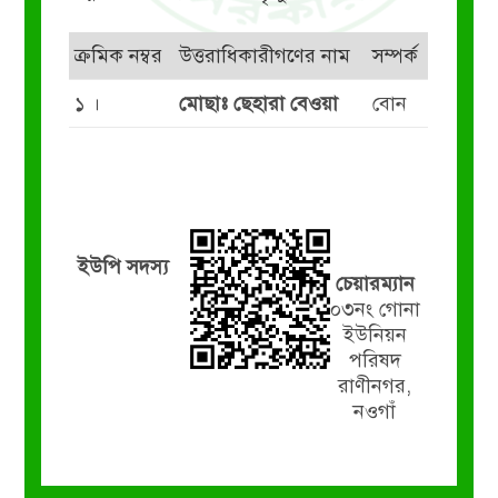
ক্রমিক নম্বর
উত্তরাধিকারীগণের নাম
সম্পর্ক
১ ।
মোছাঃ ছেহারা বেওয়া
বোন
ইউপি সদস্য
চেয়ারম্যান
০৩নং গোনা
ইউনিয়ন
পরিষদ
রাণীনগর,
নওগাঁ