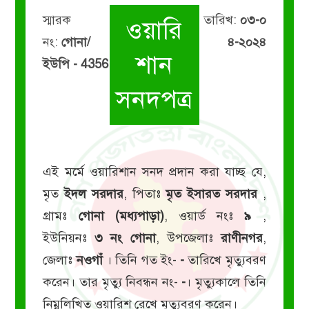
স্মারক
তারিখ:
০৩-০
ওয়ারি
নং:
গোনা/
৪-২০২৪
শান
ইউপি - 4356
সনদপত্র
এই মর্মে ওয়ারিশান সনদ প্রদান করা যাচ্ছ যে,
মৃত
ইদল সরদার
, পিতাঃ
মৃত ইসারত সরদার
,
গ্রামঃ
গোনা (মধ্যপাড়া)
, ওয়ার্ড নংঃ
৯
,
ইউনিয়নঃ
৩ নং গোনা
, উপজেলাঃ
রাণীনগর
,
জেলাঃ
নওগাঁ
। তিনি গত ইং-
-
তারিখে মৃত্যুবরণ
করেন। তার মৃত্যু নিবন্ধন নং-
-
। মৃত্যুকালে তিনি
নিম্নলিখিত ওয়ারিশ রেখে মৃত্যুবরণ করেন।