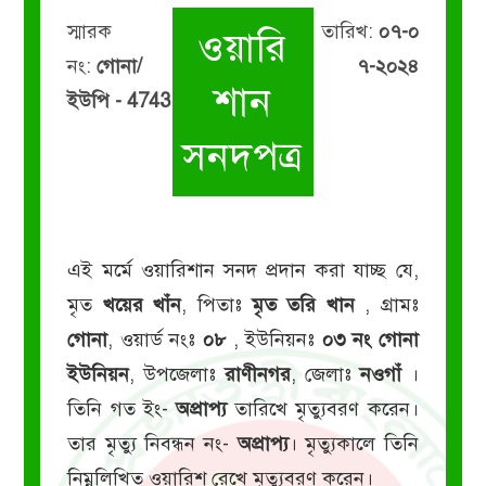
স্মারক
তারিখ:
০৭-০
ওয়ারি
নং:
গোনা/
৭-২০২৪
শান
ইউপি - 4743
সনদপত্র
এই মর্মে ওয়ারিশান সনদ প্রদান করা যাচ্ছ যে,
মৃত
খয়ের খাঁন
, পিতাঃ
মৃত তরি খান
, গ্রামঃ
গোনা
, ওয়ার্ড নংঃ
০৮
, ইউনিয়নঃ
০৩ নং গোনা
ইউনিয়ন
, উপজেলাঃ
রাণীনগর
, জেলাঃ
নওগাঁ
।
তিনি গত ইং-
অপ্রাপ্য
তারিখে মৃত্যুবরণ করেন।
তার মৃত্যু নিবন্ধন নং-
অপ্রাপ্য
। মৃত্যুকালে তিনি
নিম্নলিখিত ওয়ারিশ রেখে মৃত্যুবরণ করেন।