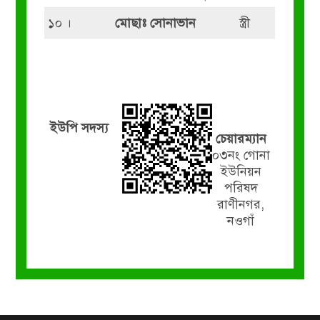
১০ ।
মোছাঃ সোনাভান
স্ত্রী
ইউপি সদস্য
চেয়ারম্যান
০৩নং গোনা
ইউনিয়ন
পরিষদ
রাণীনগর,
নওগাঁ