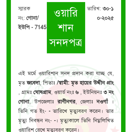
স্মারক
তারিখ:
৩০-১
ওয়ারি
নং:
গোনা/
০-২০২৫
শান
ইউপি - 7145
সনদপত্র
এই মর্মে ওয়ারিশান সনদ প্রদান করা যাচ্ছ যে,
মৃত
জবেদা
, পিতাঃ
/স্বামী: মৃত হায়ের উদ্দীন প্রাং
, গ্রামঃ
ঘোষগ্রাম
, ওয়ার্ড নংঃ
৬
, ইউনিয়নঃ
৩ নং
গোনা
, উপজেলাঃ
রাণীনগর
, জেলাঃ
নওগাঁ
।
তিনি গত ইং-
-
তারিখে মৃত্যুবরণ করেন। তার
মৃত্যু নিবন্ধন নং-
-
। মৃত্যুকালে তিনি নিম্নলিখিত
ওয়ারিশ রেখে মৃত্যুবরণ করেন।