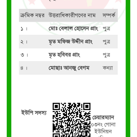
ক্রমিক নম্বর
উত্তরাধিকারীগণের নাম
সম্পর্ক
১ ।
মোঃ বেলাল হোসেন প্রাং
পুত্র
২ ।
মৃত মফিজ উদ্দীন প্রাং
পুত্র
৩ ।
মৃত হবিবর প্রাং
পুত্র
৪ ।
মোছাঃ আনজু বেগম
কন্যা
ইউপি সদস্য
চেয়ারম্যান
০৩নং গোনা
ইউনিয়ন