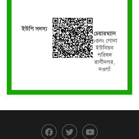
ইউপি সদস্য
চেয়ারম্যান
০৩নং গোনা
ইউনিয়ন
পরিষদ
রাণীনগর,
নওগাঁ