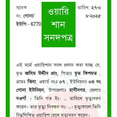
স্মারক
তারিখ:
২৭-০
ওয়ারি
নং:
গোনা/
৮-২০২৫
শান
ইউপি - 6770
সনদপত্র
এই মর্মে ওয়ারিশান সনদ প্রদান করা যাচ্ছ যে,
মৃত
জসিম উদ্দীন প্রাং
, পিতাঃ
মৃত কিশমত
,
গ্রামঃ
ঝিনা
, ওয়ার্ড নংঃ
০৭
, ইউনিয়নঃ
০৩ নং
গোনা ইউনিয়ন
, উপজেলাঃ
রাণীনগর
, জেলাঃ
নওগাঁ
। তিনি গত ইং-
..
তারিখে মৃত্যুবরণ
করেন। তার মৃত্যু নিবন্ধন নং-
..
। মৃত্যুকালে তিনি
নিম্নলিখিত ওয়ারিশ রেখে মৃত্যুবরণ করেন।