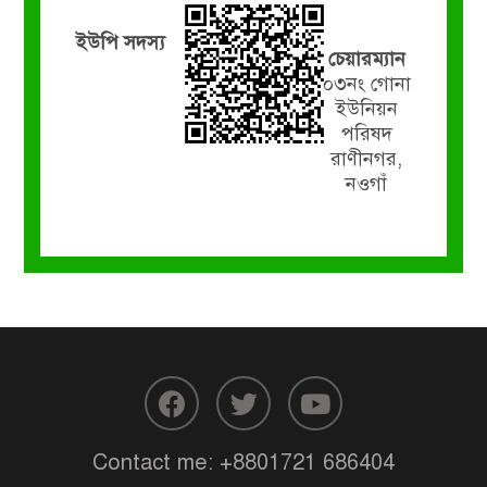
ইউপি সদস্য
চেয়ারম্যান
০৩নং গোনা
ইউনিয়ন
পরিষদ
রাণীনগর,
নওগাঁ
Contact me:
+8801721 686404