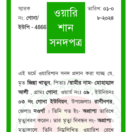
স্মারক
তারিখ:
০১-০
ওয়ারি
নং:
গোনা/
৮-২০২৪
শান
ইউপি - 4866
সনদপত্র
এই মর্মে ওয়ারিশান সনদ প্রদান করা যাচ্ছ যে,
মৃত
জিন্না খাতুন
, পিতাঃ
/স্বামীর নাম- মোহাম্মাদ
আলী
, গ্রামঃ
গোনা
, ওয়ার্ড নংঃ
০৯
, ইউনিয়নঃ
০৩ নং গোনা ইউনিয়ন
, উপজেলাঃ
রাণীনগর
,
জেলাঃ
নওগাঁ
। তিনি গত ইং-
অপ্রাপ্য
তারিখে
মৃত্যুবরণ করেন। তার মৃত্যু নিবন্ধন নং-
অপ্রাপ্য
।
মৃত্যুকালে তিনি নিম্নলিখিত ওয়ারিশ রেখে