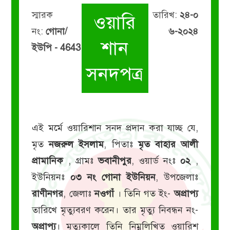
স্মারক
তারিখ:
২৪-০
ওয়ারি
নং:
গোনা/
৬-২০২৪
শান
ইউপি - 4643
সনদপত্র
এই মর্মে ওয়ারিশান সনদ প্রদান করা যাচ্ছ যে,
মৃত
নজরুল ইসলাম
, পিতাঃ
মৃত বাহার আলী
প্রামানিক
, গ্রামঃ
ভবানীপুর
, ওয়ার্ড নংঃ
০২
,
ইউনিয়নঃ
০৩ নং গোনা ইউনিয়ন
, উপজেলাঃ
রাণীনগর
, জেলাঃ
নওগাঁ
। তিনি গত ইং-
অপ্রাপ্য
তারিখে মৃত্যুবরণ করেন। তার মৃত্যু নিবন্ধন নং-
অপ্রাপ্য
। মৃত্যুকালে তিনি নিম্নলিখিত ওয়ারিশ