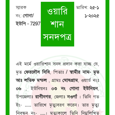
স্মারক
তারিখ:
২৫-১
ওয়ারি
নং:
গোনা/
১-২০২৫
শান
ইউপি - 7297
সনদপত্র
এই মর্মে ওয়ারিশান সনদ প্রদান করা যাচ্ছ যে,
মৃত
ফেরদৌস বিবি
, পিতাঃ
/ স্বামীর নাম- মৃত
আঃ লতিফ মন্ডল
, গ্রামঃ
ঘোষগ্রাম
, ওয়ার্ড নংঃ
০৬
, ইউনিয়নঃ
০৩ নং গোনা ইউনিয়ন
,
উপজেলাঃ
রাণীনগর
, জেলাঃ
নওগাঁ
। তিনি গত
ইং-
.....
তারিখে মৃত্যুবরণ করেন। তার মৃত্যু
নিবন্ধন নং-
....
। মৃত্যুকালে তিনি নিম্নলিখিত