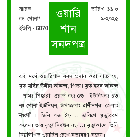
স্মারক
তারিখ:
১১-০
ওয়ারি
নং:
গোনা/
৯-২০২৫
শান
ইউপি - 6870
সনদপত্র
এই মর্মে ওয়ারিশান সনদ প্রদান করা যাচ্ছ যে,
মৃত
মছির উদ্দীন আকন্দ
, পিতাঃ
মৃত হসব আকন্দ
, গ্রামঃ
পিরেরা
, ওয়ার্ড নংঃ
০৩
, ইউনিয়নঃ
০৩
নং গোনা ইউনিয়ন
, উপজেলাঃ
রাণীনগর
, জেলাঃ
নওগাঁ
। তিনি গত ইং-
..
তারিখে মৃত্যুবরণ
করেন। তার মৃত্যু নিবন্ধন নং-
..
। মৃত্যুকালে তিনি
নিম্নলিখিত ওয়ারিশ রেখে মৃত্যুবরণ করেন।