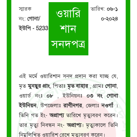
স্মারক
তারিখ:
০৬-১
ওয়ারি
নং:
গোনা/
০-২০২৪
শান
ইউপি - 5233
সনদপত্র
এই মর্মে ওয়ারিশান সনদ প্রদান করা যাচ্ছ যে,
মৃত
মুনছুর প্রাং
, পিতাঃ
মৃত বাহার
, গ্রামঃ
গোনা
,
ওয়ার্ড নংঃ
০৮
, ইউনিয়নঃ
০৩ নং গোনা
ইউনিয়ন
, উপজেলাঃ
রাণীনগর
, জেলাঃ
নওগাঁ
।
তিনি গত ইং-
অপ্রাপ্য
তারিখে মৃত্যুবরণ করেন।
তার মৃত্যু নিবন্ধন নং-
অপ্রাপ্য
। মৃত্যুকালে তিনি
নিম্নলিখিত ওয়ারিশ রেখে মৃত্যুবরণ করেন।