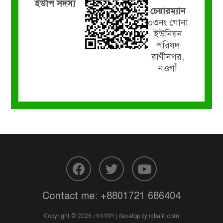
ইউপি সদস্য
চেয়ারম্যান
০৩নং গোনা
ইউনিয়ন
পরিষদ
রাণীনগর,
নওগাঁ
Contact me:
+8801721 686404
Copyright © 2026 গোনা ইউপি | develop by
iqbalit.com