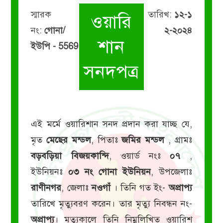
স্মারক
তারিখ:
১২-১
ওয়ারি
নং:
গোনা/
২-২০২৪
শান
ইউপি - 5569
সনদপত্র
এই মর্মে ওয়ারিশান সনদ প্রদান করা যাচ্ছ যে,
মৃত
মেছের মন্ডল
, পিতাঃ
জমির মন্ডল
, গ্রামঃ
বড়বড়িয়া বিজয়কান্দি
, ওয়ার্ড নংঃ
০৭
,
ইউনিয়নঃ
০৩ নং গোনা ইউনিয়ন
, উপজেলাঃ
রাণীনগর
, জেলাঃ
নওগাঁ
। তিনি গত ইং-
অপ্রাপ্য
তারিখে মৃত্যুবরণ করেন। তার মৃত্যু নিবন্ধন নং-
অপ্রাপ্য
। মৃত্যুকালে তিনি নিম্নলিখিত ওয়ারিশ