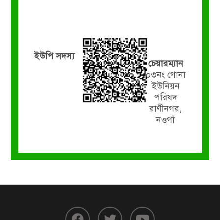
ইউপি সদস্য
চেয়ারম্যান
০৩নং গোনা
ইউনিয়ন
পরিষদ
রাণীনগর,
নওগাঁ