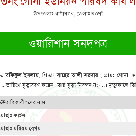
৩নং গোনা ইউনিয়ন পরিষদ কার্যা
উপজেলাঃ রাণীনগর, জেলাঃ নওগাঁ
ওয়ারিশান সনদপত্র
মৃত
রফিকুল ইসলাম
, পিতাঃ
বাছের আলী সরদার
, গ্রামঃ
গোনা
, ও
-
..
তারিখে মৃত্যুবরণ করেন। তার মৃত্যু নিবন্ধন নং-
..
। মৃত্যুকালে ত
উত্তরাধিকারীগণের নাম
মোছাঃ ফাইমা
মোছাঃ মরিয়ম বেগম