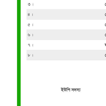
৩ ।
৪ ।
৫ ।
৬ ।
৭ ।
৮ ।
ইউপি সদস্য