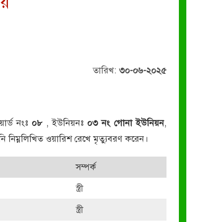
লয়
তারিখ:
৩০-০৬-২০২৫
য়ার্ড নংঃ
০৮
, ইউনিয়নঃ
০৩ নং গোনা ইউনিয়ন
,
িনি নিম্নলিখিত ওয়ারিশ রেখে মৃত্যুবরণ করেন।
সম্পর্ক
স্ত্রী
স্ত্রী