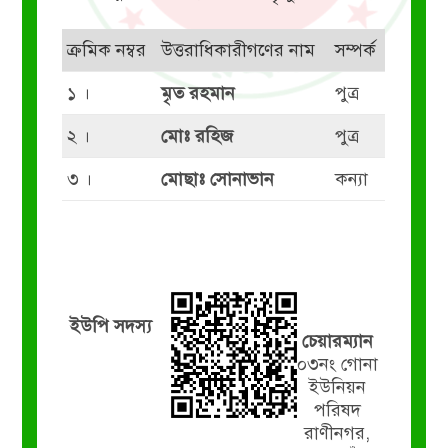
ক্রমিক নম্বর
উত্তরাধিকারীগণের নাম
সম্পর্ক
১ ।
মৃত রহমান
পুত্র
২ ।
মোঃ রহিজ
পুত্র
৩ ।
মোছাঃ সোনাভান
কন্যা
ইউপি সদস্য
চেয়ারম্যান
০৩নং গোনা
ইউনিয়ন
পরিষদ
রাণীনগর,