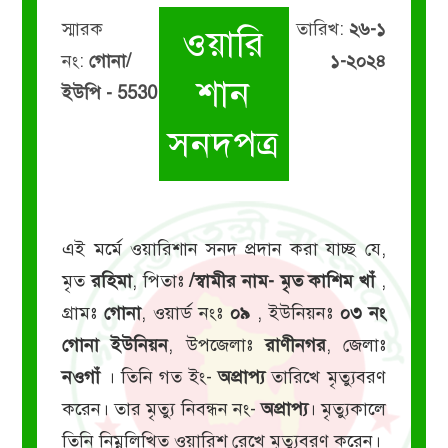
স্মারক
তারিখ:
২৬-১
ওয়ারি
নং:
গোনা/
১-২০২৪
শান
ইউপি - 5530
সনদপত্র
এই মর্মে ওয়ারিশান সনদ প্রদান করা যাচ্ছ যে,
মৃত
রহিমা
, পিতাঃ
/স্বামীর নাম- মৃত কাশিম খাঁ
,
গ্রামঃ
গোনা
, ওয়ার্ড নংঃ
০৯
, ইউনিয়নঃ
০৩ নং
গোনা ইউনিয়ন
, উপজেলাঃ
রাণীনগর
, জেলাঃ
নওগাঁ
। তিনি গত ইং-
অপ্রাপ্য
তারিখে মৃত্যুবরণ
করেন। তার মৃত্যু নিবন্ধন নং-
অপ্রাপ্য
। মৃত্যুকালে
তিনি নিম্নলিখিত ওয়ারিশ রেখে মৃত্যুবরণ করেন।