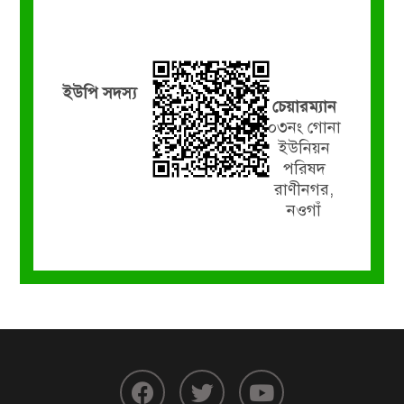
ইউপি সদস্য
চেয়ারম্যান
০৩নং গোনা
ইউনিয়ন
পরিষদ
রাণীনগর,
নওগাঁ