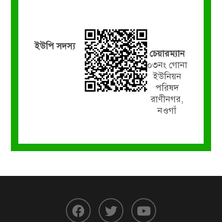
ইউপি সদস্য
চেয়ারম্যান
০৩নং গোনা
ইউনিয়ন
পরিষদ
রাণীনগর,
নওগাঁ