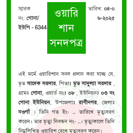
স্মারক
তারিখ:
০৪-০
ওয়ারি
নং:
গোনা/
৬-২০২৫
শান
ইউপি - 6344
সনদপত্র
এই মর্মে ওয়ারিশান সনদ প্রদান করা যাচ্ছ যে,
মৃত
সাদেক সরদার
, পিতাঃ
মৃত সাদুল্যা সরদার
,
গ্রামঃ
গোনা
, ওয়ার্ড নংঃ
০৮
, ইউনিয়নঃ
০৩ নং
গোনা ইউনিয়ন
, উপজেলাঃ
রাণীনগর
, জেলাঃ
নওগাঁ
। তিনি গত ইং-
..
তারিখে মৃত্যুবরণ
করেন। তার মৃত্যু নিবন্ধন নং-
..
। মৃত্যুকালে তিনি
নিম্নলিখিত ওয়ারিশ রেখে মৃত্যুবরণ করেন।