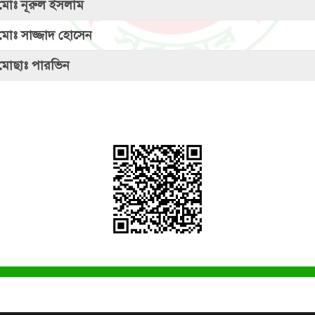
মোঃ নূরুল ইসলাম
মোঃ সাজ্জাদ হোসেন
মোছাঃ পারভিন