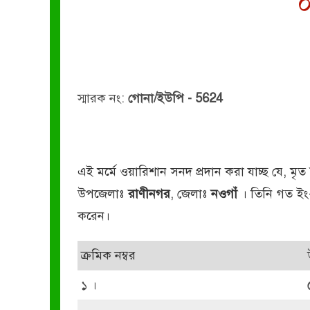
০
স্মারক নং:
গোনা/ইউপি - 5624
এই মর্মে ওয়ারিশান সনদ প্রদান করা যাচ্ছ যে, মৃত
উপজেলাঃ
রাণীনগর
, জেলাঃ
নওগাঁ
। তিনি গত ই
করেন।
ক্রমিক নম্বর
১ ।