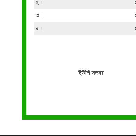
২ ।
৩ ।
৪ ।
ইউপি সদস্য