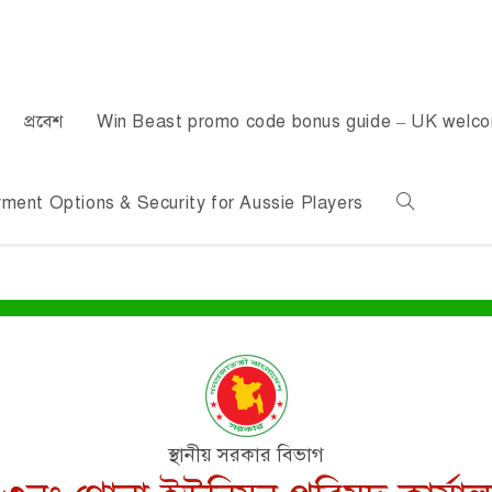
প্রবেশ
Win Beast promo code bonus guide – UK welc
ent Options & Security for Aussie Players
স্থানীয় সরকার বিভাগ