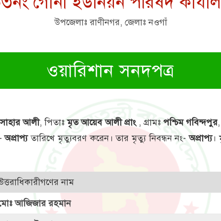
৩নং গোনা ইউনিয়ন পরিষদ কার্যা
উপজেলাঃ রাণীনগর, জেলাঃ নওগাঁ
ওয়ারিশান সনদপত্র
সাহার আলী
, পিতাঃ
মৃত আয়েব আলী প্রাং
, গ্রামঃ
পশ্চিম গবিন্দপুর
ং-
অপ্রাপ্য
তারিখে মৃত্যুবরণ করেন। তার মৃত্যু নিবন্ধন নং-
অপ্রাপ্য
। 
উত্তরাধিকারীগণের নাম
মোঃ আজিজার রহমান