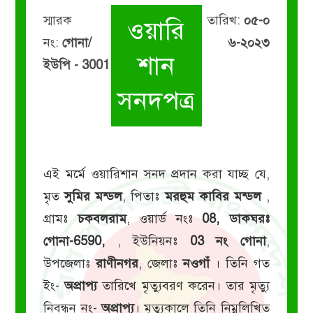
স্মারক
তারিখ:
০৫-০
ওয়ারি
নং:
গোনা/
৬-২০২৩
শান
ইউপি - 3001
সনদপত্র
এই মর্মে ওয়ারিশান সনদ প্রদান করা যাচ্ছ যে,
মৃত
সুমির মন্ডল
, পিতাঃ
মরহুম কাবির মন্ডল
,
গ্রামঃ
চকবলরাম
, ওয়ার্ড নংঃ
08, ডাকঘরঃ
গোনা-6590,
, ইউনিয়নঃ
03 নং গোনা
,
উপজেলাঃ
রাণীনগর
, জেলাঃ
নওগাঁ
। তিনি গত
ইং-
অপ্রাপ্য
তারিখে মৃত্যুবরণ করেন। তার মৃত্যু
নিবন্ধন নং-
অপ্রাপ্য
। মৃত্যুকালে তিনি নিম্নলিখিত