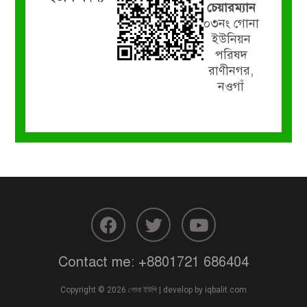
চেয়ারম্যান
০৩নং গোনা
ইউনিয়ন
পরিষদ
রাণীনগর,
নওগাঁ
Contact me:
+8801721 686404
Copyright © 2026 গোনা ইউপি | develop by
iqbalit.com