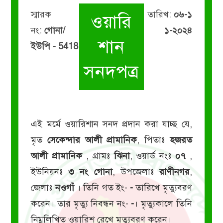
স্মারক
তারিখ:
০৬-১
ওয়ারি
নং:
গোনা/
১-২০২৪
শান
ইউপি - 5418
সনদপত্র
এই মর্মে ওয়ারিশান সনদ প্রদান করা যাচ্ছ যে,
মৃত
সেকেন্দার আলী প্রামানিক
, পিতাঃ
হজরত
আলী প্রামানিক
, গ্রামঃ
ঝিনা
, ওয়ার্ড নংঃ
০৭
,
ইউনিয়নঃ
৩ নং গোনা
, উপজেলাঃ
রাণীনগর
,
জেলাঃ
নওগাঁ
। তিনি গত ইং-
-
তারিখে মৃত্যুবরণ
করেন। তার মৃত্যু নিবন্ধন নং-
-
। মৃত্যুকালে তিনি
নিম্নলিখিত ওয়ারিশ রেখে মৃত্যুবরণ করেন।