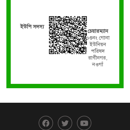
ইউপি সদস্য
চেয়ারম্যান
০৩নং গোনা
ইউনিয়ন
পরিষদ
রাণীনগর,
নওগাঁ