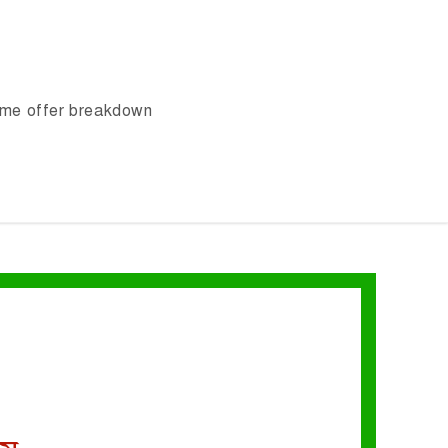
ome offer breakdown