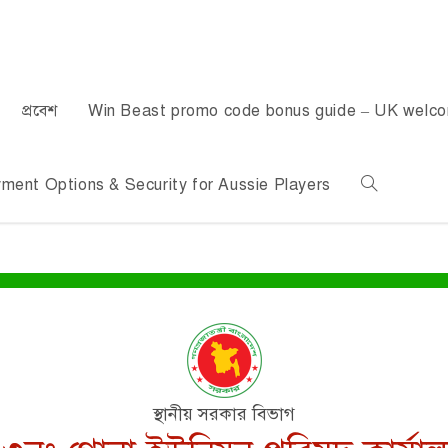
প্রবেশ
Win Beast promo code bonus guide – UK welc
ent Options & Security for Aussie Players
স্থানীয় সরকার বিভাগ