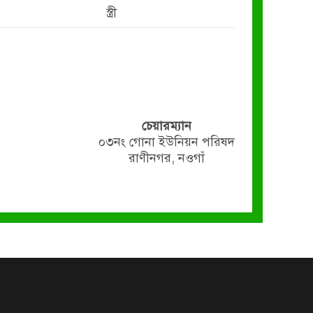
স্ত্রী
চেয়ারম্যান
০৩নং গোনা ইউনিয়ন পরিষদ
রাণীনগর, নওগাঁ