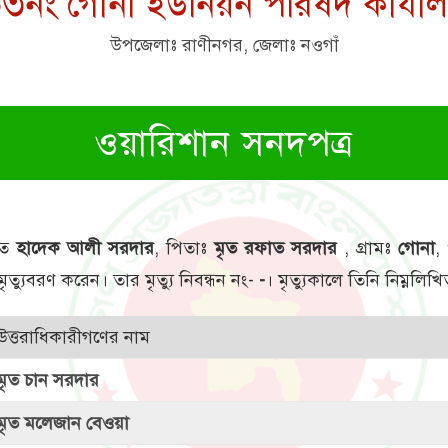
৩নং গোনা ইউনিয়ন পরিষদ কার্যা
উপজেলাঃ রাণীনগর, জেলাঃ নওগাঁ
ওয়ারিশান সনদপত্র
মৃত
হাদেক আলী সরদার
, পিতাঃ
মৃত রফাত সরদার
, গ্রামঃ
গোনা
,
ৃত্যুবরণ করেন। তার মৃত্যু নিবন্ধন নং-
-
। মৃত্যুকালে তিনি নিম্নলি
উত্তরাধিকারীগণের নাম
মৃত চান সরদার
মৃত মলেজান বেওয়া