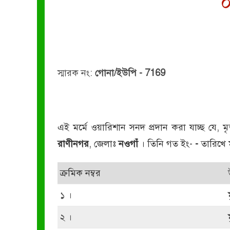
০
স্মারক নং:
গোনা/ইউপি - 7169
এই মর্মে ওয়ারিশান সনদ প্রদান করা যাচ্ছ যে, 
রাণীনগর
, জেলাঃ
নওগাঁ
। তিনি গত ইং-
-
তারিখে ম
ক্রমিক নম্বর
১ ।
২ ।