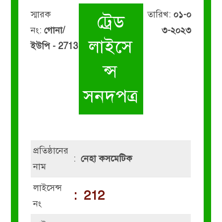
স্মারক
তারিখ:
০১-০
ট্রেড
নং:
গোনা/
৩-২০২৩
লাইসে
ইউপি - 2713
ন্স
সনদপত্র
প্রতিষ্ঠানের
:
নেহা কসমেটিক
নাম
লাইসেন্স
:
212
নং