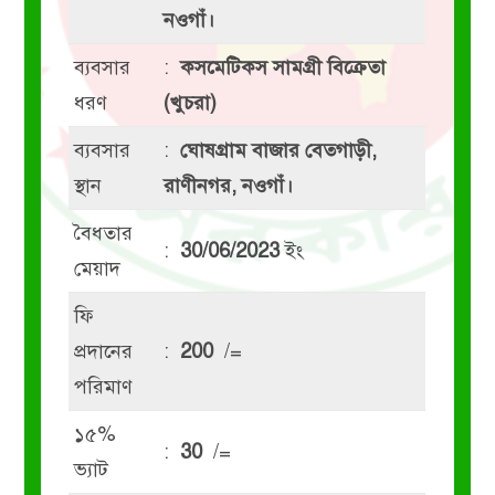
নওগাঁ।
ব্যবসার
:
কসমেটিকস সামগ্রী বিক্রেতা
ধরণ
(খুচরা)
ব্যবসার
:
ঘোষগ্রাম বাজার বেতগাড়ী,
স্থান
রাণীনগর, নওগাঁ।
বৈধতার
:
30/06/2023
ইং
মেয়াদ
ফি
প্রদানের
:
200
/=
পরিমাণ
১৫%
:
30
/=
ভ্যাট