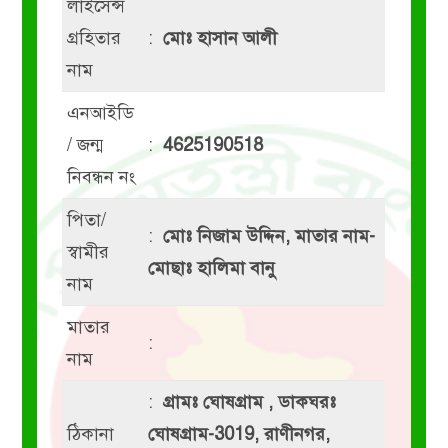
লাইসেন্স
গ্রহিতার
:
মোঃ হাসান আলী
নাম
এনআইডি
/ জন্ম
:
4625190518
নিবন্ধন নং
পিতা/
:
মোঃ নিজাম উদ্দিন, মাতার নাম-
স্বামীর
মোছাঃ হালিমা বানু
নাম
মাতার
:
নাম
:
গ্রামঃ ঘোষগ্রাম , ডাকঘরঃ
ঠিকানা
ঘোষগ্রাম-3019, রাণীনগর,