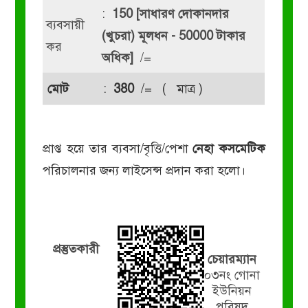
:
150 [সাধারণ দোকানদার
ব্যবসায়ী
(খুচরা) মূলধন - 50000 টাকার
কর
অধিক]
/=
মোট
:
380
/= ( মাত্র )
প্রাপ্ত হয়ে তার ব্যবসা/বৃত্তি/পেশা
নেহা কসমেটিক
পরিচালনার জন্য লাইসেন্স প্রদান করা হলো।
প্রস্তুতকারী
চেয়ারম্যান
০৩নং গোনা
ইউনিয়ন
পরিষদ