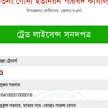
৩নং গোনা ইউনিয়ন পরিষদ কার্যা
উপজেলাঃ রাণীনগর, জেলাঃ নওগাঁ
ট্রেড লাইসেন্স সনদপত্র
্লা ট্রেডার্স
3
সুজন সরদার
16418531000016
মুকুল সরদার, মাতার নাম- মোছাঃ পারুল বেগম