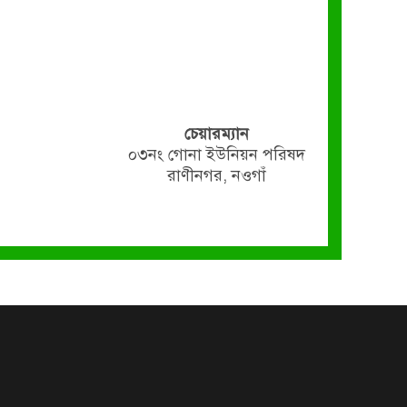
চেয়ারম্যান
০৩নং গোনা ইউনিয়ন পরিষদ
রাণীনগর, নওগাঁ