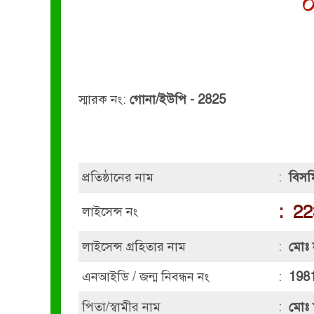
০
স্মারক নং:
গোনা/ইউপি - 2825
প্রতিষ্ঠানের নাম
:
বিসমিল
:
22
লাইসেন্স নং
লাইসেন্স গ্রহিতার নাম
:
মোঃ 
এনআইডি / জন্ম নিবন্ধন নং
:
198
পিতা/স্বামীর নাম
:
মোঃ 