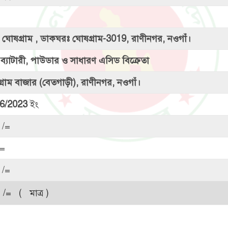
মঃ ঘোষগ্রাম , ডাকঘরঃ ঘোষগ্রাম-3019, রাণীনগর, নওগাঁ।
 ব্যাটারী, পাউডার ও সাধারণ এসিড বিক্রেতা
্রাম বাজার (বেতগাড়ী), রাণীনগর, নওগাঁ।
6/2023
ইং
/=
=
/=
/= ( মাত্র )