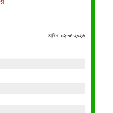
লয়
তারিখ:
০২-০৪-২০২৩