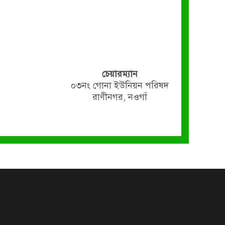
চেয়ারম্যান
০৩নং গোনা ইউনিয়ন পরিষদ
রাণীনগর, নওগাঁ