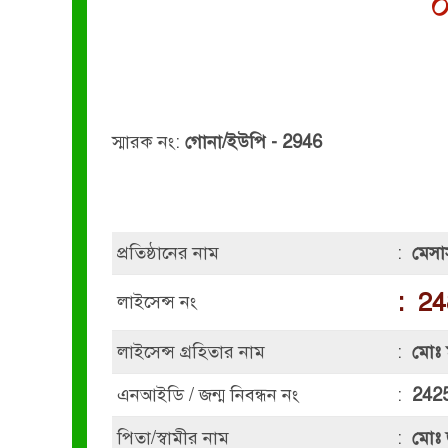
০
স্মারক নং:
গোনা/ইউপি - 2946
প্রতিষ্ঠানের নাম
:
মেসার
:
24
লাইসেন্স নং
লাইসেন্স গ্রহিতার নাম
:
মোঃ 
এনআইডি / জন্ম নিবন্ধন নং
:
242
পিতা/স্বামীর নাম
:
মোঃ 