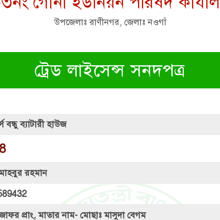
৩নং গোনা ইউনিয়ন পরিষদ কার্যা
উপজেলাঃ রাণীনগর, জেলাঃ নওগাঁ
ট্রেড লাইসেন্স সনদপত্র
্স বন্ধু ব্যাটারী হাউজ
8
মাহবুর রহমান
589432
জাফর প্রাং, মাতার নাম- মোছাঃ মাসুদা বেগম