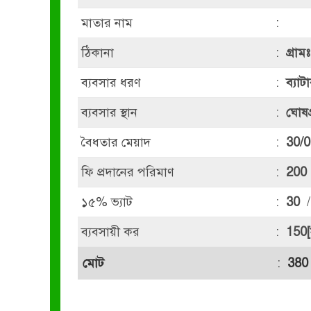
মাতার নাম
:
ঠিকানা
:
গ্রা
ব্যবসার ধরণ
:
ব্যাট
ব্যবসার স্থান
:
ঘোষগ
বৈধতার মেয়াদ
:
30/0
ফি প্রদানের পরিমাণ
:
200
১৫% ভ্যাট
:
30
/
ব্যবসায়ী কর
:
150[
মোট
:
380