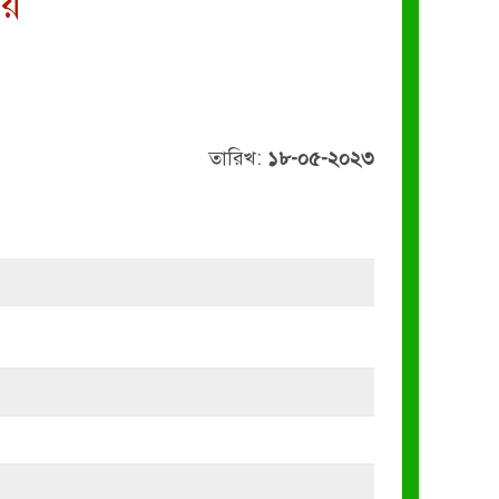
লয়
তারিখ:
১৮-০৫-২০২৩