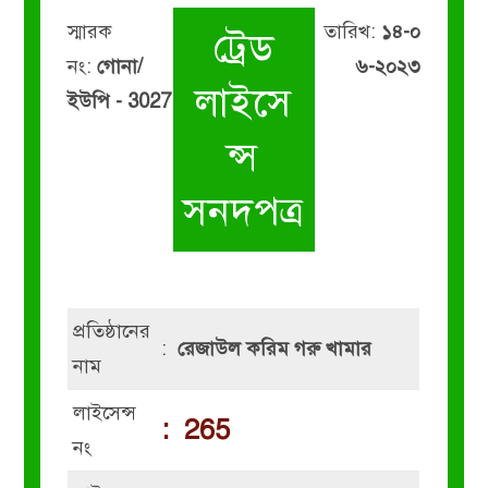
স্মারক
তারিখ:
১৪-০
ট্রেড
নং:
গোনা/
৬-২০২৩
লাইসে
ইউপি - 3027
ন্স
সনদপত্র
প্রতিষ্ঠানের
:
রেজাউল করিম গরু খামার
নাম
লাইসেন্স
:
265
নং