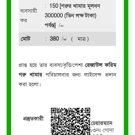
:
150 [গরুর খামার মূলধন
ব্যবসায়ী
300000 (তিন লক্ষ টাকা)
কর
পর্যন্ত]
/=
মোট
:
380
/= ( মাত্র )
প্রাপ্ত হয়ে তার ব্যবসা/বৃত্তি/পেশা
রেজাউল করিম
গরু খামার
পরিচালনার জন্য লাইসেন্স প্রদান
করা হলো।
প্রস্তুতকারী
চেয়ারম্যান
০৩নং গোনা