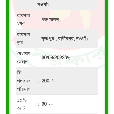
নওগাঁ।
ব্যবসার
:
গরু পালন
ধরণ
ব্যবসার
:
কৃষ্ণপুর , রাণীনগর, নওগাঁ।
স্থান
বৈধতার
:
30/06/2023
ইং
মেয়াদ
ফি
প্রদানের
:
200
/=
পরিমাণ
১৫%
:
30
/=
ভ্যাট