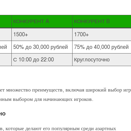
КОНКУРЕНТ A
КОНКУРЕНТ B
1500+
1700+
лей
50% до 30,000 рублей
75% до 40,000 рублей
С 10:00 до 22:00
Круглосуточно
ает множество преимуществ, включая широкий выбор игр
личным выбором для начинающих игроков.
но
в, которые делают его популярным среди азартных