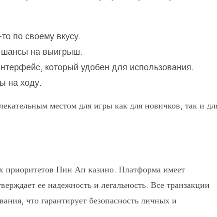
то по своему вкусу.
т шансы на выигрыш.
интерфейс, который удобен для использования.
ы на ходу.
екательным местом для игры как для новичков, так и дл
ых приоритетов Пин Ап казино. Платформа имеет
верждает ее надежность и легальность. Все транзакции
ния, что гарантирует безопасность личных и