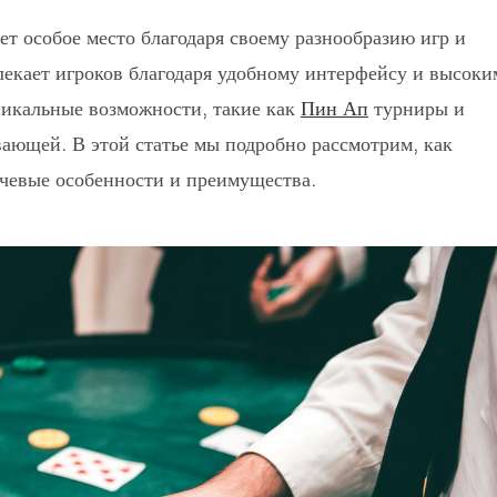
т особое место благодаря своему разнообразию игр и
лекает игроков благодаря удобному интерфейсу и высоки
уникальные возможности, такие как
Пин Ап
турниры и
вающей. В этой статье мы подробно рассмотрим, как
лючевые особенности и преимущества.