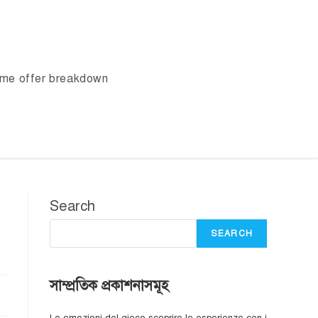
ome offer breakdown
Search
SEARCH
সাম্প্রতিক প্রকাশনাসমূহ