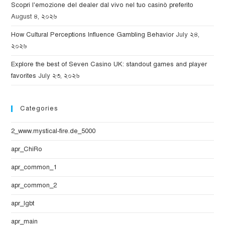
Scopri l'emozione del dealer dal vivo nel tuo casinò preferito
August ৪, ২০২৬
How Cultural Perceptions Influence Gambling Behavior
July ২৪,
২০২৬
Explore the best of Seven Casino UK: standout games and player
favorites
July ২৩, ২০২৬
Categories
2_www.mystical-fire.de_5000
apr_ChiRo
apr_common_1
apr_common_2
apr_lgbt
apr_main