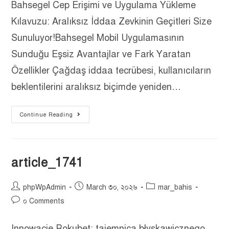
Bahsegel Cep Erişimi ve Uygulama Yükleme
Kılavuzu: Aralıksız İddaa Zevkinin Geçitleri Size
Sunuluyor!Bahsegel Mobil Uygulamasının
Sunduğu Eşsiz Avantajlar ve Fark Yaratan
Özellikler Çağdaş iddaa tecrübesi, kullanıcıların
beklentilerini aralıksız biçimde yeniden…
Continue Reading
article_1741
phpWpAdmin
March ৩০, ২০২৬
mar_bahis
০ Comments
Innowacje Rokubet: tajemnica błyskawicznego