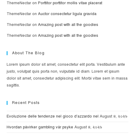
ThemeNectar
on
Porttitor porttitor mollis vitae placerat
ThemeNectar
on
Auctor consectetur ligula gravida
ThemeNectar
on
Amazing post with all the goodies
ThemeNectar
on
Amazing post with all the goodies
About The Blog
Lorem ipsum dolor sit amet, consectetur elit porta. Vestibulum ante
justo, volutpat quis porta non, vulputate id diam. Lorem et ipsum
dolor sit amet, consectetur adipiscing elit. Morbi vitae sem in massa
sagittis.
Recent Posts
Evoluzione delle tendenze nel gioco d'azzardo nel
August ৪, ২০২৬
Hvordan påvirker gambling vår psyke
August ৪, ২০২৬