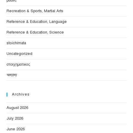
public
Recreation & Sports, Martial Arts
Reference & Education, Language
Reference & Education, Science
stoichimata
Uncategorized
στοιχηματικες
অন্যান্য
Archives
August 2026
July 2026
June 2026