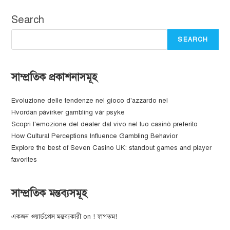
Search
SEARCH
সাম্প্রতিক প্রকাশনাসমূহ
Evoluzione delle tendenze nel gioco d'azzardo nel
Hvordan påvirker gambling vår psyke
Scopri l'emozione del dealer dal vivo nel tuo casinò preferito
How Cultural Perceptions Influence Gambling Behavior
Explore the best of Seven Casino UK: standout games and player
favorites
সাম্প্রতিক মন্তব্যসমূহ
একজন ওয়ার্ডপ্রেস মন্তব্যকারী
on
! স্বাগতম!