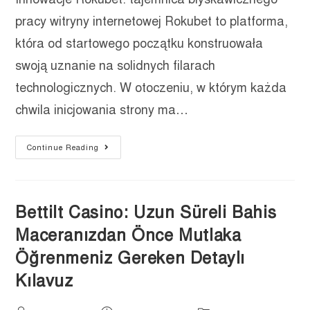
pracy witryny internetowej Rokubet to platforma,
która od startowego początku konstruowała
swoją uznanie na solidnych filarach
technologicznych. W otoczeniu, w którym każda
chwila inicjowania strony ma…
Continue Reading
Bettilt Casino: Uzun Süreli Bahis
Maceranızdan Önce Mutlaka
Öğrenmeniz Gereken Detaylı
Kılavuz