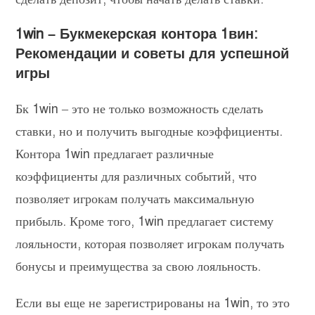
1win – Букмекерская контора 1вин:
Рекомендации и советы для успешной
игры
Бк 1win – это не только возможность сделать
ставки, но и получить выгодные коэффициенты.
Контора 1win предлагает различные
коэффициенты для различных событий, что
позволяет игрокам получать максимальную
прибыль. Кроме того, 1win предлагает систему
лояльности, которая позволяет игрокам получать
бонусы и преимущества за свою лояльность.
Если вы еще не зарегистрированы на 1win, то это