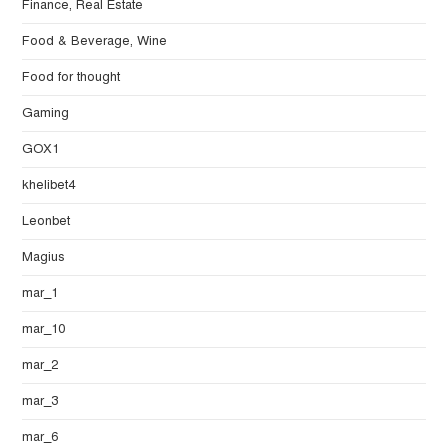
Finance, Real Estate
Food & Beverage, Wine
Food for thought
Gaming
GOX1
khelibet4
Leonbet
Magius
mar_1
mar_10
mar_2
mar_3
mar_6