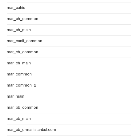
mar_bahis
mar_bh_common
mar_bh_main
mar_canli_common
mar_ch_common
mar_ch_main
mar_common
mar_common_2
mar_main
mar_pb_common
mar_pb_main
mar_pb_ormanistanbul.com