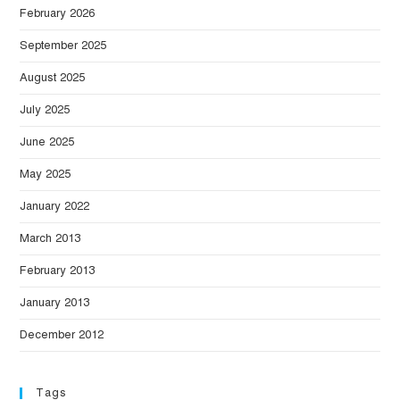
February 2026
September 2025
August 2025
July 2025
June 2025
May 2025
January 2022
March 2013
February 2013
January 2013
December 2012
Tags