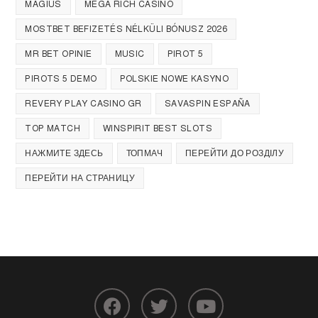
MAGIUS
MEGA RICH CASINO
MOSTBET BEFIZETÉS NÉLKÜLI BÓNUSZ 2026
MR BET OPINIE
MUSIC
PIROT 5
PIROTS 5 DEMO
POLSKIE NOWE KASYNO
REVERY PLAY CASINO GR
SAVASPIN ESPAÑA
TOP MATCH
WINSPIRIT BEST SLOTS
НАЖМИТЕ ЗДЕСЬ
ТОПМАЧ
ПЕРЕЙТИ ДО РОЗДІЛУ
ПЕРЕЙТИ НА СТРАНИЦУ