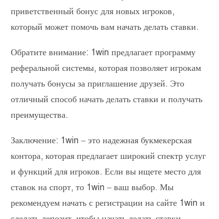
приветственный бонус для новых игроков,
который может помочь вам начать делать ставки.
Обратите внимание: 1win предлагает программу
реферальной системы, которая позволяет игрокам
получать бонусы за приглашение друзей. Это
отличный способ начать делать ставки и получать
преимущества.
Заключение: 1win – это надежная букмекерская
контора, которая предлагает широкий спектр услуг
и функций для игроков. Если вы ищете место для
ставок на спорт, то 1win – ваш выбор. Мы
рекомендуем начать с регистрации на сайте 1win и
сделать депозит, чтобы начать делать ставки.