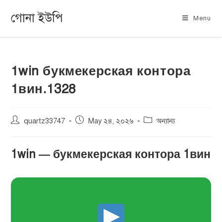
গোনা ইউপি
Menu
1win букмекерская контора
1вин.1328
quartz33747
May ২৪, ২০২৬
অন্যান্য
1win — букмекерская контора 1вин