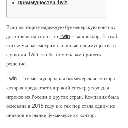
Преимущества 1win
Если вы ищете надежную букмекерскую контору
для ставок на спорт, то
1win
– ваш выбор. В этой
статье мы рассмотрим основные преимущества и
функции 1win, чтобы помочь вам принять
решение.
1win – это международная букмекерская контора,
которая предлагает широкий спектр услуг для
игроков из России и других стран. Компания была
основана в 2018 году и с тех пор стала одним из
лидеров на рынке букмекерских контор.