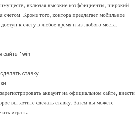
реимуществ, включая высокие коэффициенты, широкий
я счетом. Кроме того, контора предлагает мобильное
доступ к счету в любое время и из любого места.
 сайте 1win
 сделать ставку
вки
 зарегистрировать аккаунт на официальном сайте, внести
орое вы хотите сделать ставку. Затем вы можете
чать играть.