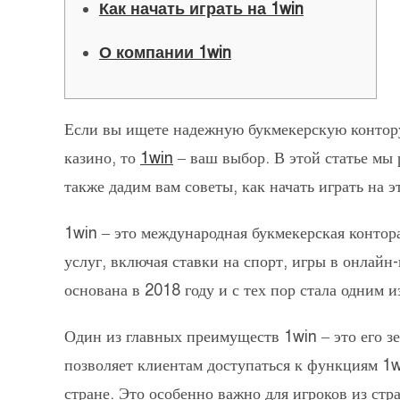
Как начать играть на 1win
О компании 1win
Если вы ищете надежную букмекерскую контору,
казино, то
1win
– ваш выбор. В этой статье мы
также дадим вам советы, как начать играть на э
1win – это международная букмекерская контор
услуг, включая ставки на спорт, игры в онлайн
основана в 2018 году и с тех пор стала одним 
Один из главных преимуществ 1win – это его зе
позволяет клиентам доступаться к функциям 1w
стране. Это особенно важно для игроков из стр