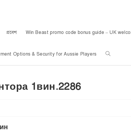
প্রবেশ
Win Beast promo code bonus guide – UK welc
ent Options & Security for Aussie Players
нтора 1вин.2286
вин