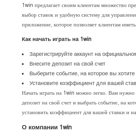
1win предлагает своим клиентам множество п
выбор ставок и удобную систему для управлени
приложение, которое позволяет клиентам иметь 
Как начать играть на 1win
Зарегистрируйте аккаунт на официальном
Внесите депозит на свой счет
Выберите событие, на которое вы хотите
Установите коэффициент для вашей ста
Начать играть на 1win можно легко. Вам нужно
депозит на свой счет и выбрать событие, на кот
установить коэффициент для вашей ставки и на
О компании 1win