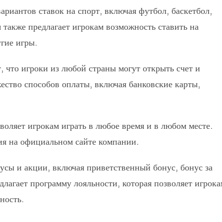
ариантов ставок на спорт, включая футбол, баскетбол,
 также предлагает игрокам возможность ставить на
угие игры.
, что игроки из любой страны могут открыть счет и
жество способов оплаты, включая банковские карты,
воляет игрокам играть в любое время и в любом месте.
ия на официальном сайте компании.
усы и акции, включая приветственный бонус, бонус за
длагает программу лояльности, которая позволяет игрока
ность.