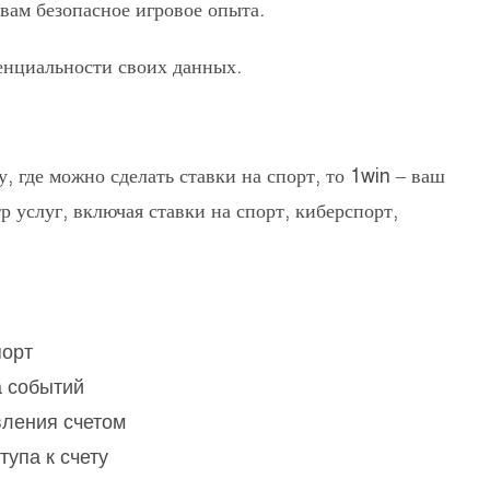
вам безопасное игровое опыта.
енциальности своих данных.
 где можно сделать ставки на спорт, то 1win – ваш
 услуг, включая ставки на спорт, киберспорт,
порт
 событий
ления счетом
упа к счету