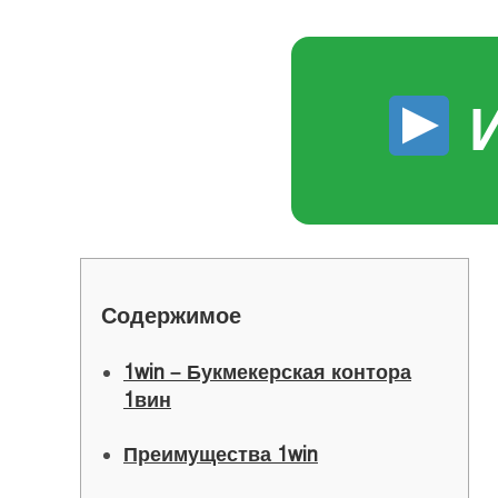
И
Содержимое
1win – Букмекерская контора
1вин
Преимущества 1win