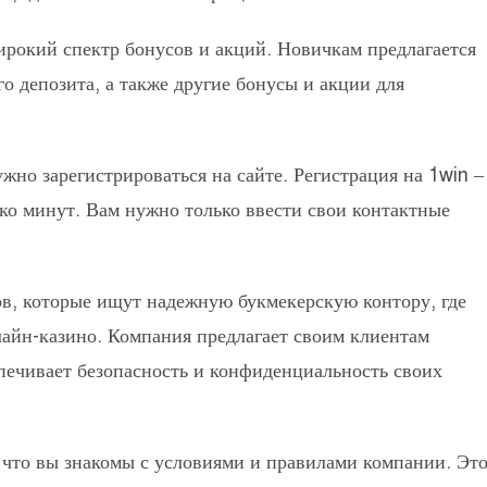
ирокий спектр бонусов и акций. Новичкам предлагается
 депозита, а также другие бонусы и акции для
ужно зарегистрироваться на сайте. Регистрация на 1win –
ько минут. Вам нужно только ввести свои контактные
ов, которые ищут надежную букмекерскую контору, где
нлайн-казино. Компания предлагает своим клиентам
печивает безопасность и конфиденциальность своих
, что вы знакомы с условиями и правилами компании. Эт