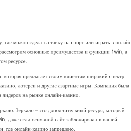
 где можно сделать ставку на спорт или играть в онлай
 рассмотрим основные преимущества и функции 1win, а
том ресурсе.
а, которая предлагает своим клиентам широкий спектр
-казино, лотереи и другие азартные игры. Компания была
из лидеров на рынке онлайн-казино.
ркало. Зеркало – это дополнительный ресурс, который
in, даже если основной сайт заблокирован в вашей
ан, где онлайн-казино запрещено.