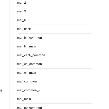
mar_2
mar_3
mar_6
mar_bahis
mar_bh_common
mar_bh_main
mar_canli_common
mar_ch_common
mar_ch_main
mar_common
м
mar_common_2
mar_main
mar_pb_common