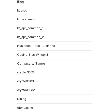
Blog
bt prod
bt_,apr_main
bt_apr_common_1
bt_apr_common_2
Business, Small Business
Casino Tips Winspirit
Computers, Games
crypto 3003
crypto30.03
crypto30032
Dining
eloncasino