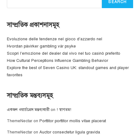
SEARCH
সাম্প্রতিক প্রকাশনাসমূহ
Evoluzione delle tendenze nel gioco d'azzardo nel
Hvordan påvirker gambling vår psyke
Scopri l'emozione del dealer dal vivo nel tuo casinò preferito
How Cultural Perceptions Influence Gambling Behavior
Explore the best of Seven Casino UK: standout games and player
favorites
সাম্প্রতিক মন্তব্যসমূহ
একজন ওয়ার্ডপ্রেস মন্তব্যকারী
on
! স্বাগতম!
ThemeNectar
on
Porttitor porttitor mollis vitae placerat
ThemeNectar
on
Auctor consectetur ligula gravida