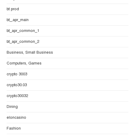
bt prod
bt_,apr_main
bt_apr_common_1
bt_apr_common_2
Business, Small Business
Computers, Games
crypto 3003
crypto30.03
crypto30032
Dining
eloncasino
Fashion