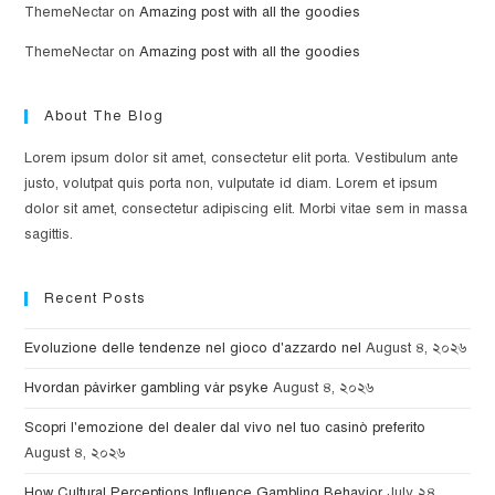
ThemeNectar
on
Amazing post with all the goodies
ThemeNectar
on
Amazing post with all the goodies
About The Blog
Lorem ipsum dolor sit amet, consectetur elit porta. Vestibulum ante
justo, volutpat quis porta non, vulputate id diam. Lorem et ipsum
dolor sit amet, consectetur adipiscing elit. Morbi vitae sem in massa
sagittis.
Recent Posts
Evoluzione delle tendenze nel gioco d'azzardo nel
August ৪, ২০২৬
Hvordan påvirker gambling vår psyke
August ৪, ২০২৬
Scopri l'emozione del dealer dal vivo nel tuo casinò preferito
August ৪, ২০২৬
How Cultural Perceptions Influence Gambling Behavior
July ২৪,