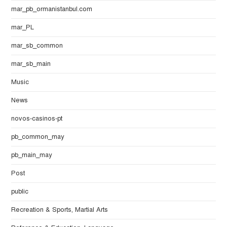
mar_pb_ormanistanbul.com
mar_PL
mar_sb_common
mar_sb_main
Music
News
novos-casinos-pt
pb_common_may
pb_main_may
Post
public
Recreation & Sports, Martial Arts