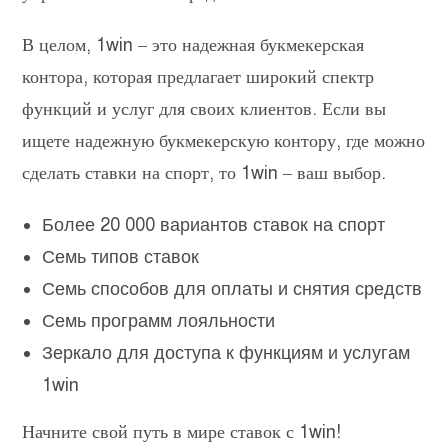
В целом, 1win – это надежная букмекерская
контора, которая предлагает широкий спектр
функций и услуг для своих клиентов. Если вы
ищете надежную букмекерскую контору, где можно
сделать ставки на спорт, то 1win – ваш выбор.
Более 20 000 вариантов ставок на спорт
Семь типов ставок
Семь способов для оплаты и снятия средств
Семь программ лояльности
Зеркало для доступа к функциям и услугам
1win
Начните свой путь в мире ставок с 1win!