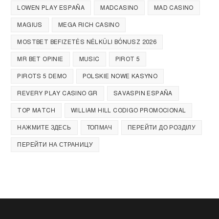
LOWEN PLAY ESPAÑA
MADCASINO
MAD CASINO
MAGIUS
MEGA RICH CASINO
MOSTBET BEFIZETÉS NÉLKÜLI BÓNUSZ 2026
MR BET OPINIE
MUSIC
PIROT 5
PIROTS 5 DEMO
POLSKIE NOWE KASYNO
REVERY PLAY CASINO GR
SAVASPIN ESPAÑA
TOP MATCH
WILLIAM HILL CODIGO PROMOCIONAL
НАЖМИТЕ ЗДЕСЬ
ТОПМАЧ
ПЕРЕЙТИ ДО РОЗДІЛУ
ПЕРЕЙТИ НА СТРАНИЦУ