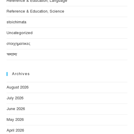
Reference & Education, Language
Reference & Education, Science
stoichimata
Uncategorized
στοιχηματικες
অন্যান্য
Archives
August 2026
July 2026
June 2026
May 2026
April 2026