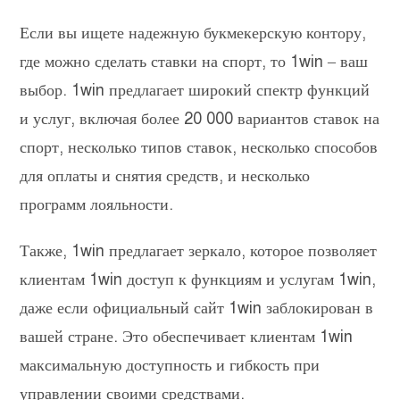
Если вы ищете надежную букмекерскую контору,
где можно сделать ставки на спорт, то 1win – ваш
выбор. 1win предлагает широкий спектр функций
и услуг, включая более 20 000 вариантов ставок на
спорт, несколько типов ставок, несколько способов
для оплаты и снятия средств, и несколько
программ лояльности.
Также, 1win предлагает зеркало, которое позволяет
клиентам 1win доступ к функциям и услугам 1win,
даже если официальный сайт 1win заблокирован в
вашей стране. Это обеспечивает клиентам 1win
максимальную доступность и гибкость при
управлении своими средствами.