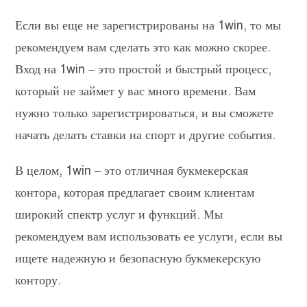
Если вы еще не зарегистрированы на 1win, то мы
рекомендуем вам сделать это как можно скорее.
Вход на 1win – это простой и быстрый процесс,
который не займет у вас много времени. Вам
нужно только зарегистрироваться, и вы сможете
начать делать ставки на спорт и другие события.
В целом, 1win – это отличная букмекерская
контора, которая предлагает своим клиентам
широкий спектр услуг и функций. Мы
рекомендуем вам использовать ее услуги, если вы
ищете надежную и безопасную букмекерскую
контору.