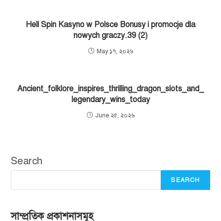
Hell Spin Kasyno w Polsce Bonusy i promocje dla
nowych graczy.39 (2)
May ১৭, ২০২৬
Ancient_folklore_inspires_thrilling_dragon_slots_and_
legendary_wins_today
June ২৫, ২০২৬
Search
SEARCH
সাম্প্রতিক প্রকাশনাসমূহ