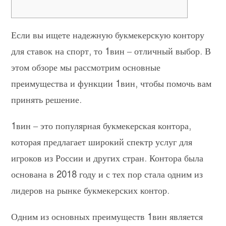
Если вы ищете надежную букмекерскую контору
для ставок на спорт, то 1вин – отличный выбор. В
этом обзоре мы рассмотрим основные
преимущества и функции 1вин, чтобы помочь вам
принять решение.
1вин – это популярная букмекерская контора,
которая предлагает широкий спектр услуг для
игроков из России и других стран. Контора была
основана в 2018 году и с тех пор стала одним из
лидеров на рынке букмекерских контор.
Одним из основных преимуществ 1вин является