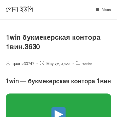
গোনা ইউপি
Menu
1win букмекерская контора
1вин.3630
quartz33747
May ২৫, ২০২৬
অন্যান্য
1win — букмекерская контора 1вин