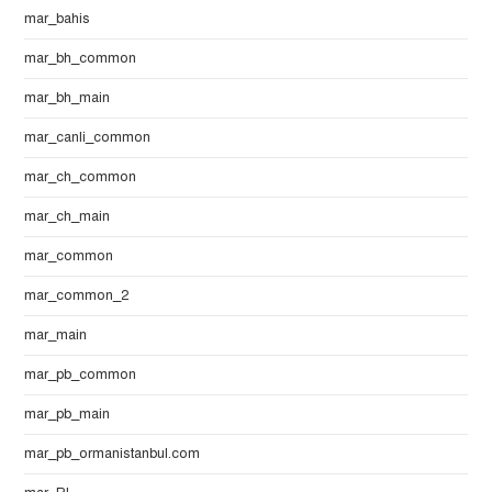
mar_bahis
mar_bh_common
mar_bh_main
mar_canli_common
mar_ch_common
mar_ch_main
mar_common
mar_common_2
mar_main
mar_pb_common
mar_pb_main
mar_pb_ormanistanbul.com