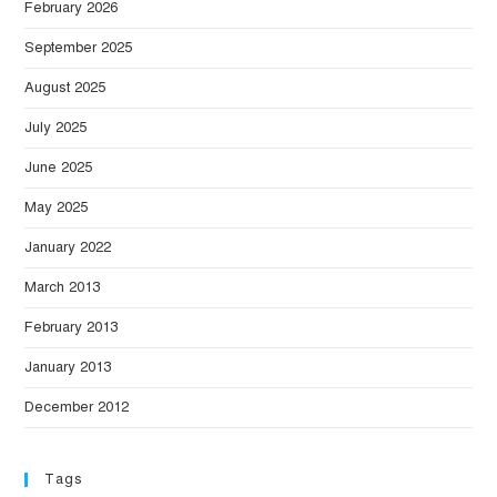
February 2026
September 2025
August 2025
July 2025
June 2025
May 2025
January 2022
March 2013
February 2013
January 2013
December 2012
Tags