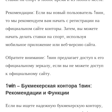
Рекомендации: Если вы новый пользователь 1вин,
то мы рекомендуем вам начать с регистрации на
официальном сайте конторы. Затем, вы можете
начать делать ставки на спорт, используя
мобильное приложение или веб-версию сайта.
Обратите внимание: 1вин предлагает доступ к его
официальному зеркалу, если вы не можете доступ
к официальному сайту.
1win – Букмекерская контора 1вин:
Рекомендации и Функции
Если вы ищете надежную букмекерскую контору,