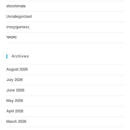
stoichimata
Uncategorized
στοιχηματικες
অন্যান্য
Archives
August 2026
July 2026
June 2026
May 2026
April 2026
March 2026