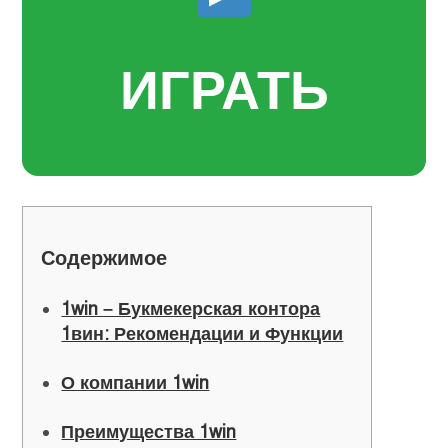
ИГРАТЬ
Содержимое
1win – Букмекерская контора
1вин: Рекомендации и Функции
О компании 1win
Преимущества 1win