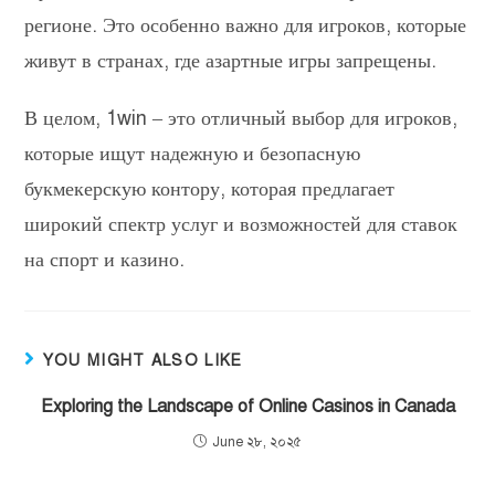
регионе. Это особенно важно для игроков, которые
живут в странах, где азартные игры запрещены.
В целом, 1win – это отличный выбор для игроков,
которые ищут надежную и безопасную
букмекерскую контору, которая предлагает
широкий спектр услуг и возможностей для ставок
на спорт и казино.
YOU MIGHT ALSO LIKE
Exploring the Landscape of Online Casinos in Canada
June ২৮, ২০২৫