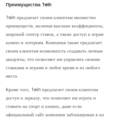
Преимущества 1win
1win предлагает своим клиентам множество
преимуществ, включая высокие коэффициенты,
широкий спектр ставок, а также доступ к играм
казино и лотереям. Компания также предлагает
своим клиентам возможность создавать личные
аккаунты, что позволяет им управлять своими
ставками и играми в любое время и из любого
места.
Кроме того, 1win предлагает своим клиентам
доступ к зеркалу, что позволяет им играть и
ставить на спорт и казино, даже если
официальный сайт компании заблокирован в их