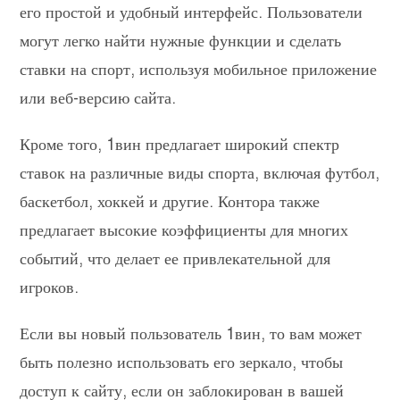
его простой и удобный интерфейс. Пользователи
могут легко найти нужные функции и сделать
ставки на спорт, используя мобильное приложение
или веб-версию сайта.
Кроме того, 1вин предлагает широкий спектр
ставок на различные виды спорта, включая футбол,
баскетбол, хоккей и другие. Контора также
предлагает высокие коэффициенты для многих
событий, что делает ее привлекательной для
игроков.
Если вы новый пользователь 1вин, то вам может
быть полезно использовать его зеркало, чтобы
доступ к сайту, если он заблокирован в вашей