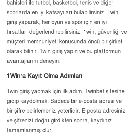
bahisleri ile futbol, basketbol, tenis ve diğer
sporlarda en iyi katsayıları bulabilirsiniz. 1win
giriş yaparak, her oyun ve spor için en iyi
fırsatları değerlendirebilirsiniz. 1win, güvenliği ve
müşteri memnuniyeti konusunda öncü bir şirket
olarak bilinir. 1win giriş yapın ve bu platformun
avantajlarını deneyin.
1Win’a Kayıt Olma Adımları
1win giriş yapmak için ilk adım, 1winbet sitesine
gidip kaydolmak. Sadece bir e-posta adresi ve
bir şifre belirlemeniz yeterlidir. E-posta adresinizi
ve şifrenizi doğru girdikten sonra, kaydınız
tamamlanmış olur.