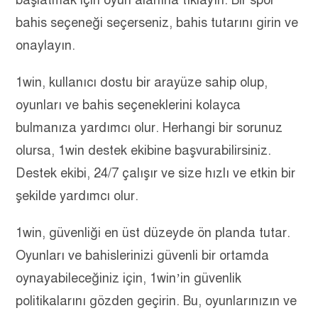
başlatmak için oyun alanına tıklayın. Bir spor
bahis seçeneği seçerseniz, bahis tutarını girin ve
onaylayın.
1win, kullanıcı dostu bir arayüze sahip olup,
oyunları ve bahis seçeneklerini kolayca
bulmanıza yardımcı olur. Herhangi bir sorunuz
olursa, 1win destek ekibine başvurabilirsiniz.
Destek ekibi, 24/7 çalışır ve size hızlı ve etkin bir
şekilde yardımcı olur.
1win, güvenliği en üst düzeyde ön planda tutar.
Oyunları ve bahislerinizi güvenli bir ortamda
oynayabileceğiniz için, 1win’in güvenlik
politikalarını gözden geçirin. Bu, oyunlarınızın ve