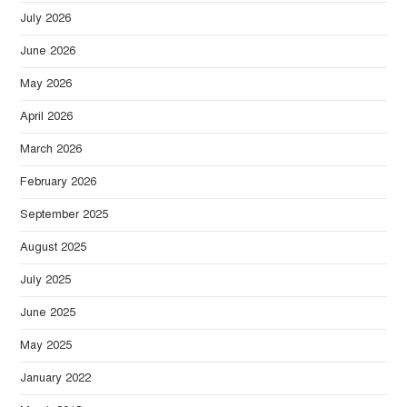
July 2026
June 2026
May 2026
April 2026
March 2026
February 2026
September 2025
August 2025
July 2025
June 2025
May 2025
January 2022