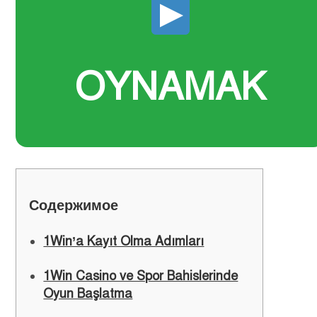
OYNAMAK
Содержимое
1Win’a Kayıt Olma Adımları
1Win Casino ve Spor Bahislerinde
Oyun Başlatma