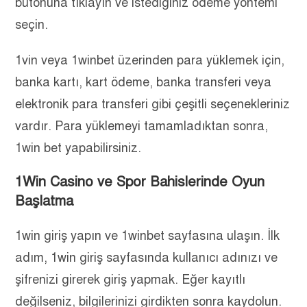
butonuna tıklayın ve istediğiniz ödeme yöntemi
seçin.
1vin veya 1winbet üzerinden para yüklemek için,
banka kartı, kart ödeme, banka transferi veya
elektronik para transferi gibi çeşitli seçenekleriniz
vardır. Para yüklemeyi tamamladıktan sonra,
1win bet yapabilirsiniz.
1Win Casino ve Spor Bahislerinde Oyun
Başlatma
1win giriş yapın ve 1winbet sayfasına ulaşın. İlk
adım, 1win giriş sayfasında kullanıcı adınızı ve
şifrenizi girerek giriş yapmak. Eğer kayıtlı
değilseniz, bilgilerinizi girdikten sonra kaydolun.