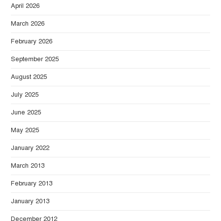
April 2026
March 2026
February 2026
September 2025
August 2025
July 2025
June 2025
May 2025
January 2022
March 2013
February 2013
January 2013
December 2012