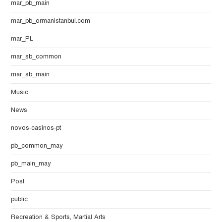
mar_pb_main
mar_pb_ormanistanbul.com
mar_PL
mar_sb_common
mar_sb_main
Music
News
novos-casinos-pt
pb_common_may
pb_main_may
Post
public
Recreation & Sports, Martial Arts