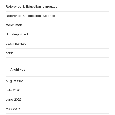
Reference & Education, Language
Reference & Education, Science
stoichimata
Uncategorized
στοιχηματικες
অন্যান্য
Archives
August 2026
July 2026
June 2026
May 2026