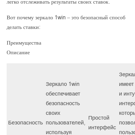
легко отслеживать результаты своих ставок.
Вот почему зеркало 1win – это безопасный способ
делать ставки:
Преимущества
Описание
Зерка
Зеркало 1win
имеет
обеспечивает
и инт
безопасность
интер
своих
котор
Простой
Безопасность
пользователей,
позво
интерфейс
используя
польз