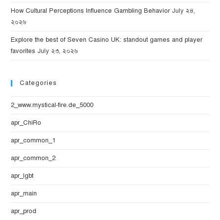
How Cultural Perceptions Influence Gambling Behavior
July ২৪,
২০২৬
Explore the best of Seven Casino UK: standout games and player
favorites
July ২৩, ২০২৬
Categories
2_www.mystical-fire.de_5000
apr_ChiRo
apr_common_1
apr_common_2
apr_lgbt
apr_main
apr_prod