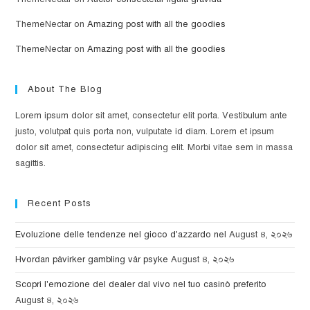
ThemeNectar
on
Amazing post with all the goodies
ThemeNectar
on
Amazing post with all the goodies
About The Blog
Lorem ipsum dolor sit amet, consectetur elit porta. Vestibulum ante
justo, volutpat quis porta non, vulputate id diam. Lorem et ipsum
dolor sit amet, consectetur adipiscing elit. Morbi vitae sem in massa
sagittis.
Recent Posts
Evoluzione delle tendenze nel gioco d'azzardo nel
August ৪, ২০২৬
Hvordan påvirker gambling vår psyke
August ৪, ২০২৬
Scopri l'emozione del dealer dal vivo nel tuo casinò preferito
August ৪, ২০২৬