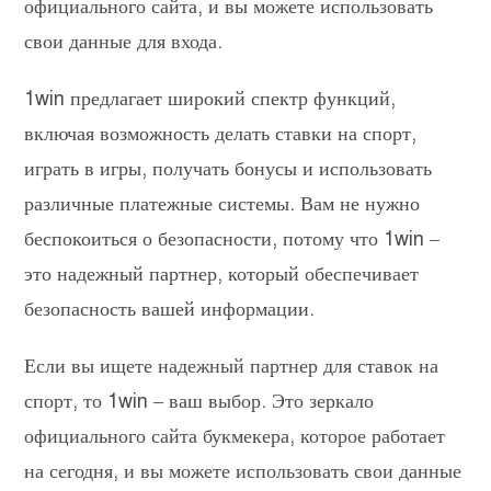
официального сайта, и вы можете использовать
свои данные для входа.
1win предлагает широкий спектр функций,
включая возможность делать ставки на спорт,
играть в игры, получать бонусы и использовать
различные платежные системы. Вам не нужно
беспокоиться о безопасности, потому что 1win –
это надежный партнер, который обеспечивает
безопасность вашей информации.
Если вы ищете надежный партнер для ставок на
спорт, то 1win – ваш выбор. Это зеркало
официального сайта букмекера, которое работает
на сегодня, и вы можете использовать свои данные