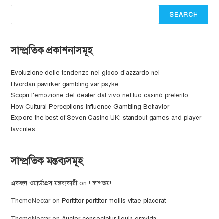
SEARCH
সাম্প্রতিক প্রকাশনাসমূহ
Evoluzione delle tendenze nel gioco d'azzardo nel
Hvordan påvirker gambling vår psyke
Scopri l'emozione del dealer dal vivo nel tuo casinò preferito
How Cultural Perceptions Influence Gambling Behavior
Explore the best of Seven Casino UK: standout games and player
favorites
সাম্প্রতিক মন্তব্যসমূহ
একজন ওয়ার্ডপ্রেস মন্তব্যকারী
on
! স্বাগতম!
ThemeNectar
on
Porttitor porttitor mollis vitae placerat
ThemeNectar
on
Auctor consectetur ligula gravida