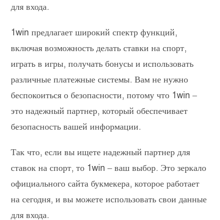
для входа.
1win предлагает широкий спектр функций,
включая возможность делать ставки на спорт,
играть в игры, получать бонусы и использовать
различные платежные системы. Вам не нужно
беспокоиться о безопасности, потому что 1win –
это надежный партнер, который обеспечивает
безопасность вашей информации.
Так что, если вы ищете надежный партнер для
ставок на спорт, то 1win – ваш выбор. Это зеркало
официального сайта букмекера, которое работает
на сегодня, и вы можете использовать свои данные
для входа.