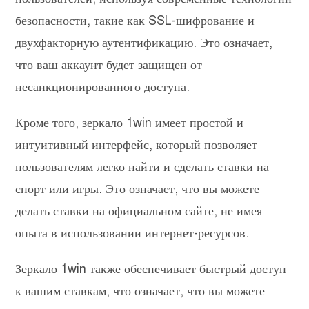
безопасности, такие как SSL-шифрование и
двухфакторную аутентификацию. Это означает,
что ваш аккаунт будет защищен от
несанкционированного доступа.
Кроме того, зеркало 1win имеет простой и
интуитивный интерфейс, который позволяет
пользователям легко найти и сделать ставки на
спорт или игры. Это означает, что вы можете
делать ставки на официальном сайте, не имея
опыта в использовании интернет-ресурсов.
Зеркало 1win также обеспечивает быстрый доступ
к вашим ставкам, что означает, что вы можете