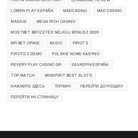
HISPIN CASINO DEUTSCH
LEANBIOME REVIEW
LOWEN PLAY ESPAÑA
MADCASINO
MAD CASINO
MAGIUS
MEGA RICH CASINO
MOSTBET BEFIZETÉS NÉLKÜLI BÓNUSZ 2026
MR BET OPINIE
MUSIC
PIROT 5
PIROTS 5 DEMO
POLSKIE NOWE KASYNO
REVERY PLAY CASINO GR
SAVASPIN ESPAÑA
TOP MATCH
WINSPIRIT BEST SLOTS
НАЖМИТЕ ЗДЕСЬ
ТОПМАЧ
ПЕРЕЙТИ ДО РОЗДІЛУ
ПЕРЕЙТИ НА СТРАНИЦУ