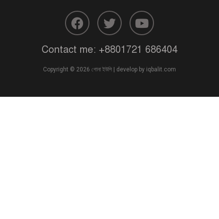
Contact me:
+8801721 686404
Copyright © 2026 গোনা ইউপি | develop by
iqbalit.com