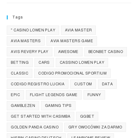
Tags
" CASINO LOWEN PLAY
AVIA MASTER
AVIA MASTERS
AVIA MASTERS GAME
AVIS REVERY PLAY
AWESOME
BEONBET CASINO
BETTING
CARS
CASSINO LOWEN PLAY
CLASSIC
CODIGO PROMOCIONAL SPORTIUM
CODIGO REGISTRO LUCKIA
CUSTOM
DATA
EPIC
FLIGHT LEGENDS GAME
FUNNY
GAMBLEZEN
GAMING TIPS
GET STARTED WITH CASIMBA
GGBET
GOLDEN PANDA CASINO
GRY OWOCÓWKI ZA DARMO