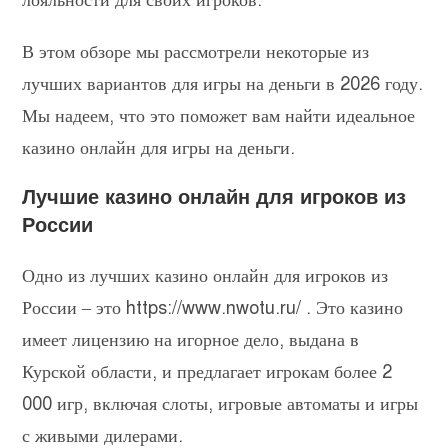
лояльности для своих игроков.
В этом обзоре мы рассмотрели некоторые из
лучших вариантов для игры на деньги в 2026 году.
Мы надеем, что это поможет вам найти идеальное
казино онлайн для игры на деньги.
Лучшие казино онлайн для игроков из
России
Одно из лучших казино онлайн для игроков из
России – это https://www.nwotu.ru/ . Это казино
имеет лицензию на игорное дело, выдана в
Курской области, и предлагает игрокам более 2
000 игр, включая слоты, игровые автоматы и игры
с живыми дилерами.