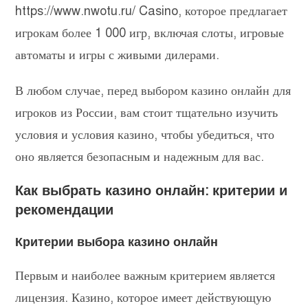
https://www.nwotu.ru/ Casino, которое предлагает
игрокам более 1 000 игр, включая слоты, игровые
автоматы и игры с живыми дилерами.
В любом случае, перед выбором казино онлайн для
игроков из России, вам стоит тщательно изучить
условия и условия казино, чтобы убедиться, что
оно является безопасным и надежным для вас.
Как выбрать казино онлайн: критерии и
рекомендации
Критерии выбора казино онлайн
Первым и наиболее важным критерием является
лицензия. Казино, которое имеет действующую