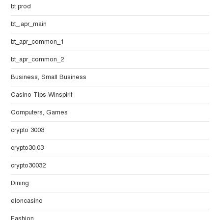
bt prod
bt_,apr_main
bt_apr_common_1
bt_apr_common_2
Business, Small Business
Casino Tips Winspirit
Computers, Games
crypto 3003
crypto30.03
crypto30032
Dining
eloncasino
Fashion