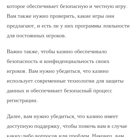
которое обеспечивает безопасную и честную игру.
Вам также нужно проверить, какие игры они
предлагают, и есть ли у них программы лояльности
для постоянных игроков.
Важно также, чтобы казино обеспечивало
безопасность и конфиденциальность своих
игроков. Вам нужно убедиться, что казино
использует современные технологии для защиты
данных и обеспечивает безопасный процесс
регистрации.
Далее, вам нужно убедиться, что казино имеет
доступную поддержку, чтобы помочь вам в случае
каких-либо вопросов или проблем. Наконец, вам