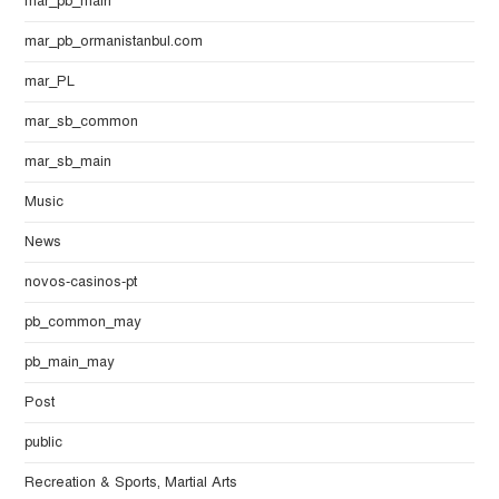
mar_pb_main
mar_pb_ormanistanbul.com
mar_PL
mar_sb_common
mar_sb_main
Music
News
novos-casinos-pt
pb_common_may
pb_main_may
Post
public
Recreation & Sports, Martial Arts