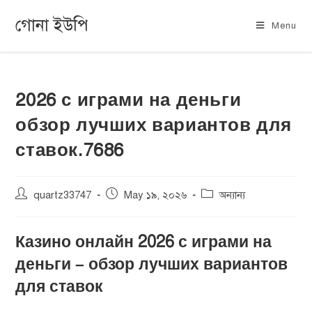
গোনা ইউপি
Menu
2026 с играми на деньги
обзор лучших вариантов для
ставок.7686
quartz33747
May ১৯, ২০২৬
অন্যান্য
Казино онлайн 2026 с играми на
деньги – обзор лучших вариантов
для ставок