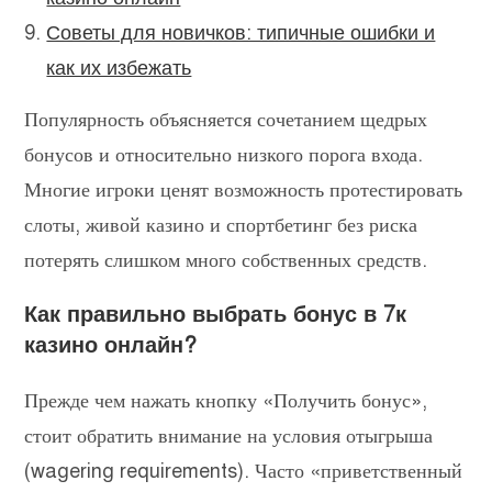
Советы для новичков: типичные ошибки и
как их избежать
Популярность объясняется сочетанием щедрых
бонусов и относительно низкого порога входа.
Многие игроки ценят возможность протестировать
слоты, живой казино и спортбетинг без риска
потерять слишком много собственных средств.
Как правильно выбрать бонус в 7к
казино онлайн?
Прежде чем нажать кнопку «Получить бонус»,
стоит обратить внимание на условия отыгрыша
(wagering requirements). Часто «приветственный