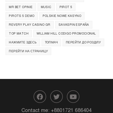
MR BET OPINIE
MUSIC
PIROT 5
PIROTS 5 DEMO
POLSKIE NOWE KASYNO
REVERY PLAY CASINO GR
SAVASPIN ESPAÑA
TOP MATCH
WILLIAM HILL CODIGO PROMOCIONAL
НАЖМИТЕ ЗДЕСЬ
ТОПМАЧ
ПЕРЕЙТИ ДО РОЗДІЛУ
ПЕРЕЙТИ НА СТРАНИЦУ
Contact me:
+8801721 686404