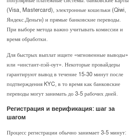
популярные платёжные системы: банковские карты
(Visa, Mastercard), электронные кошельки (Qiwi,
Яндекс.Деньги) и прямые банковские переводы.
При выборе метода важно учитывать комиссии и
время обработки.
Для быстрых выплат ищите «мгновенные выводы»
или «инстант‑пэй‑оут». Некоторые провайдеры
гарантируют вывод в течение 15‑30 минут после
подтверждения KYC, в то время как банковские
переводы могут занимать до 3‑5 рабочих дней.
Регистрация и верификация: шаг за
шагом
Процесс регистрации обычно занимает 3‑5 минут: