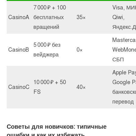
7 000 ₽ + 100
Visa, МИ
CasinoA
бесплатных
35×
Qiwi,
вращений
Яндекс.Д
Masterca
5 000 ₽ без
CasinoB
0×
WebMone
вейджера
СБП
Apple Pa
10 000 ₽ + 50
Google P
CasinoC
40×
FS
банковск
перевод
Советы для новичков: типичные
ошибки и как их избежать