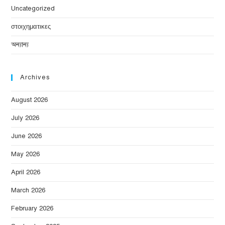
Uncategorized
στοιχηματικες
অন্যান্য
Archives
August 2026
July 2026
June 2026
May 2026
April 2026
March 2026
February 2026