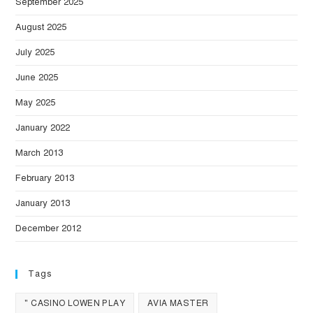
September 2025
August 2025
July 2025
June 2025
May 2025
January 2022
March 2013
February 2013
January 2013
December 2012
Tags
" CASINO LOWEN PLAY
AVIA MASTER