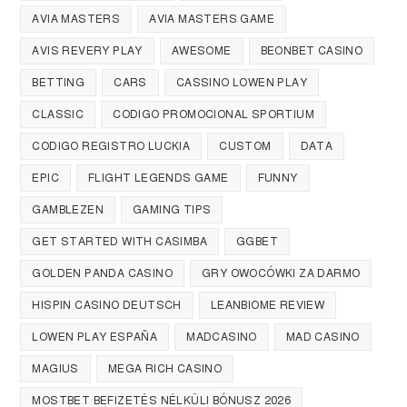
AVIA MASTERS
AVIA MASTERS GAME
AVIS REVERY PLAY
AWESOME
BEONBET CASINO
BETTING
CARS
CASSINO LOWEN PLAY
CLASSIC
CODIGO PROMOCIONAL SPORTIUM
CODIGO REGISTRO LUCKIA
CUSTOM
DATA
EPIC
FLIGHT LEGENDS GAME
FUNNY
GAMBLEZEN
GAMING TIPS
GET STARTED WITH CASIMBA
GGBET
GOLDEN PANDA CASINO
GRY OWOCÓWKI ZA DARMO
HISPIN CASINO DEUTSCH
LEANBIOME REVIEW
LOWEN PLAY ESPAÑA
MADCASINO
MAD CASINO
MAGIUS
MEGA RICH CASINO
MOSTBET BEFIZETÉS NÉLKÜLI BÓNUSZ 2026