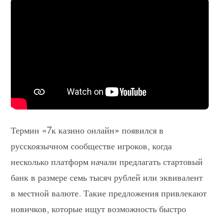
Термин «7к казино онлайн» появился в
русскоязычном сообществе игроков, когда
несколько платформ начали предлагать стартовый
банк в размере семь тысяч рублей или эквивалент
в местной валюте. Такие предложения привлекают
новичков, которые ищут возможность быстро