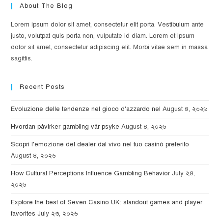
About The Blog
Lorem ipsum dolor sit amet, consectetur elit porta. Vestibulum ante
justo, volutpat quis porta non, vulputate id diam. Lorem et ipsum
dolor sit amet, consectetur adipiscing elit. Morbi vitae sem in massa
sagittis.
Recent Posts
Evoluzione delle tendenze nel gioco d'azzardo nel
August ৪, ২০২৬
Hvordan påvirker gambling vår psyke
August ৪, ২০২৬
Scopri l'emozione del dealer dal vivo nel tuo casinò preferito
August ৪, ২০২৬
How Cultural Perceptions Influence Gambling Behavior
July ২৪,
২০২৬
Explore the best of Seven Casino UK: standout games and player
favorites
July ২৩, ২০২৬