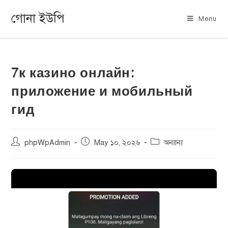
গোনা ইউপি
Menu
7к казино онлайн:
приложение и мобильный
гид
phpWpAdmin
May ১০, ২০২৬
অন্যান্য