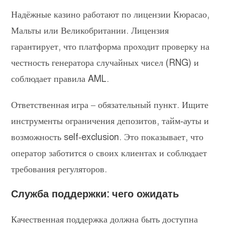
Надёжные казино работают по лицензии Кюрасао,
Мальты или Великобритании. Лицензия
гарантирует, что платформа проходит проверку на
честность генератора случайных чисел (RNG) и
соблюдает правила AML.
Ответственная игра – обязательный пункт. Ищите
инструменты ограничения депозитов, тайм‑ауты и
возможность self‑exclusion. Это показывает, что
оператор заботится о своих клиентах и соблюдает
требования регуляторов.
Служба поддержки: чего ожидать
Качественная поддержка должна быть доступна