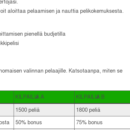
rtojasi.
voit aloittaa pelaamisen ja nauttia pelikokemuksesta.
ittamisen pienellä budjetilla
kkipelisi
nomaisen valinnan pelaajille. Katsotaanpa, miten se
KILPAILIJA A
KILPAILIJA B
1500 peliä
1800 peliä
osta
50% bonus
75% bonus