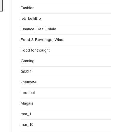
Fashion
feb_bettilt.io
Finance, Real Estate
Food & Beverage, Wine
Food for thought
Gaming
GOX1
khelibet4
Leonbet
Magius
mar_1
mar_10