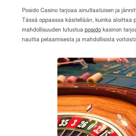
Posido Casino tarjoaa ainutlaatuisen ja jännit
Tässä oppaassa käsitellään, kuinka aloittaa p
mahdollisuuden tutustua
posido
kasinon tarjoa
nauttia pelaamisesta ja mahdollisista voitoist