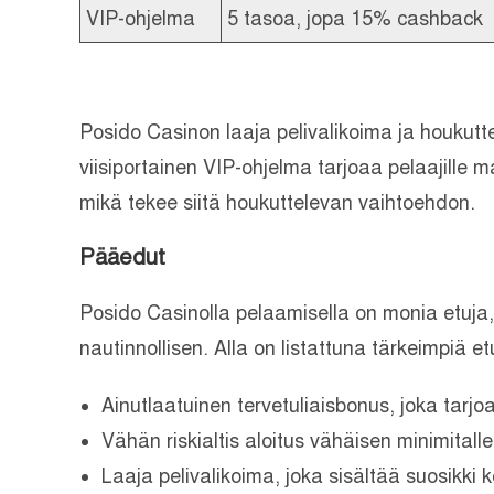
VIP-ohjelma
5 tasoa, jopa 15% cashback
Posido Casinon laaja pelivalikoima ja houkutte
viisiportainen VIP-ohjelma tarjoaa pelaajille 
mikä tekee siitä houkuttelevan vaihtoehdon.
Pääedut
Posido Casinolla pelaamisella on monia etuja,
nautinnollisen. Alla on listattuna tärkeimpiä et
Ainutlaatuinen tervetuliaisbonus, joka tarjoa
Vähän riskialtis aloitus vähäisen minimitall
Laaja pelivalikoima, joka sisältää suosikki ko