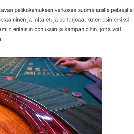
tävän pelikokemuksen verkossa suomalaisille pelaajille.
elaaminen ja mitä etuja se tarjoaa, kuten esimerkiksi
miin erilaisiin bonuksiin ja kampanjoihin, jotta voit
a.