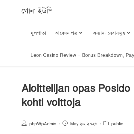
গোনা ইউপি
মূলপাতা
আবেদন পত্র
অন্যান্য সেবাসমুহ
Leon Casino Review – Bonus Breakdown, Paym
Aloittelijan opas Posido
kohti voittoja
phpWpAdmin
May ২৬, ২০২৬
public