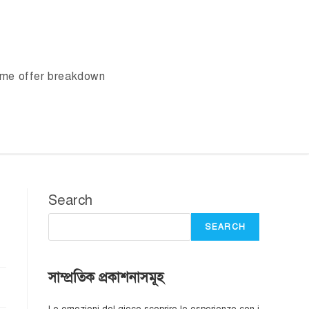
ome offer breakdown
Search
SEARCH
সাম্প্রতিক প্রকাশনাসমূহ