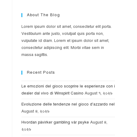
About The Blog
Lorem ipsum dolor sit amet, consectetur elit porta.
Vestibulum ante justo, volutpat quis porta non,
vulputate id diam. Lorem et ipsum dolor sit amet,
consectetur adipiscing elit. Morbi vitae sem in
massa sagittis.
Recent Posts
Le emozioni del gioco scoprire le esperienze con i
dealer dal vivo di Winspirit Casino
August ৭, ২০২৬
Evoluzione delle tendenze nel gioco d'azzardo nel
August ৪, ২০২৬
Hvordan påvirker gambling vår psyke
August ৪,
২০২৬