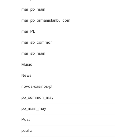
mar_pb_main
mar_pb_ormanistanbul.com
mar_PL
mar_sb_common
mar_sb_main
Music
News
novos-casinos-pt
pb_common_may
pb_main_may
Post
public