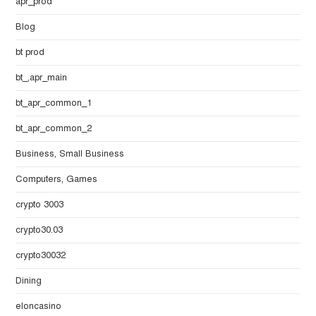
apr_prod
Blog
bt prod
bt_,apr_main
bt_apr_common_1
bt_apr_common_2
Business, Small Business
Computers, Games
crypto 3003
crypto30.03
crypto30032
Dining
eloncasino