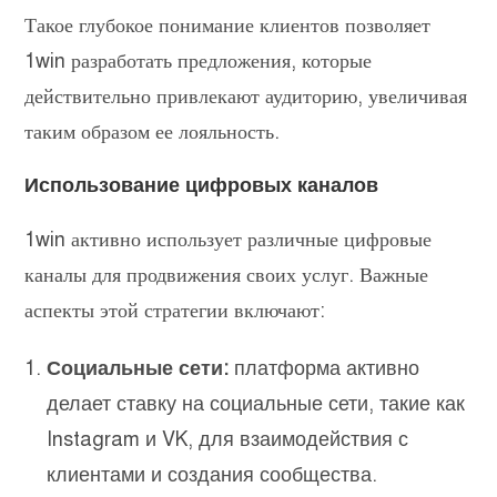
Такое глубокое понимание клиентов позволяет
1win разработать предложения, которые
действительно привлекают аудиторию, увеличивая
таким образом ее лояльность.
Использование цифровых каналов
1win активно использует различные цифровые
каналы для продвижения своих услуг. Важные
аспекты этой стратегии включают:
Социальные сети:
платформа активно
делает ставку на социальные сети, такие как
Instagram и VK, для взаимодействия с
клиентами и создания сообщества.