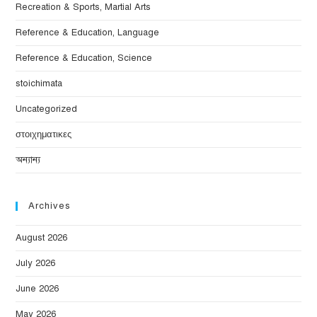
Recreation & Sports, Martial Arts
Reference & Education, Language
Reference & Education, Science
stoichimata
Uncategorized
στοιχηματικες
অন্যান্য
Archives
August 2026
July 2026
June 2026
May 2026