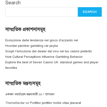
Search
SEARCH
সাম্প্রতিক প্রকাশনাসমূহ
Evoluzione delle tendenze nel gioco d'azzardo nel
Hvordan påvirker gambling vår psyke
Scopri l'emozione del dealer dal vivo nel tuo casinò preferito
How Cultural Perceptions Influence Gambling Behavior
Explore the best of Seven Casino UK: standout games and player
favorites
সাম্প্রতিক মন্তব্যসমূহ
একজন ওয়ার্ডপ্রেস মন্তব্যকারী
on
! স্বাগতম!
ThemeNectar
on
Porttitor porttitor mollis vitae placerat