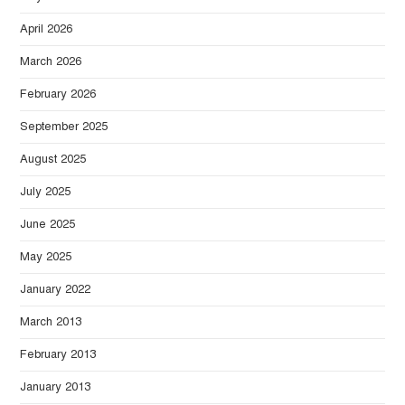
April 2026
March 2026
February 2026
September 2025
August 2025
July 2025
June 2025
May 2025
January 2022
March 2013
February 2013
January 2013