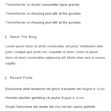
ThemeNectar
on
Auctor consectetur ligula gravida
ThemeNectar
on
Amazing post with all the goodies
ThemeNectar
on
Amazing post with all the goodies
About The Blog
Lorem ipsum dolor sit amet, consectetur elit porta. Vestibulum ante
justo, volutpat quis porta non, vulputate id diam. Lorem et ipsum
dolor sit amet, consectetur adipiscing elit. Morbi vitae sem in massa
sagittis.
Recent Posts
Evoluzione delle tendenze nel gioco d'azzardo nel
August ৪, ২০২৬
Hvordan påvirker gambling vår psyke
August ৪, ২০২৬
Scopri l'emozione del dealer dal vivo nel tuo casinò preferito