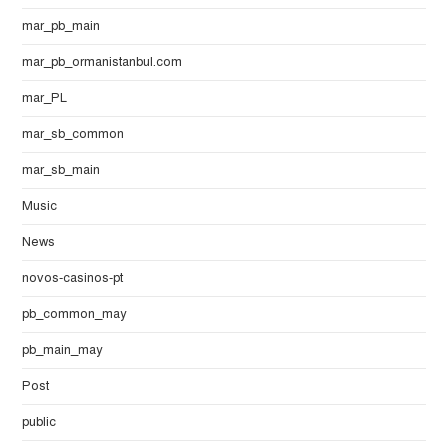
mar_pb_main
mar_pb_ormanistanbul.com
mar_PL
mar_sb_common
mar_sb_main
Music
News
novos-casinos-pt
pb_common_may
pb_main_may
Post
public