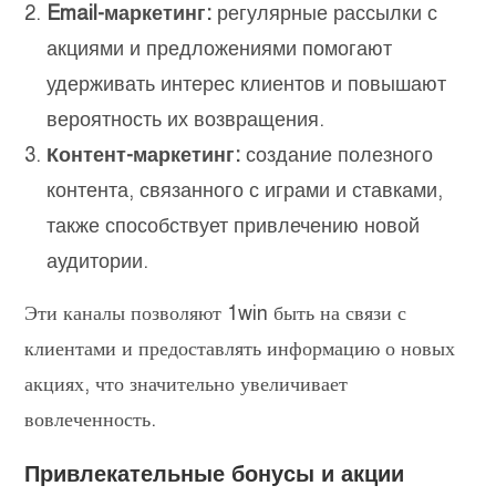
Email-маркетинг:
регулярные рассылки с
акциями и предложениями помогают
удерживать интерес клиентов и повышают
вероятность их возвращения.
Контент-маркетинг:
создание полезного
контента, связанного с играми и ставками,
также способствует привлечению новой
аудитории.
Эти каналы позволяют 1win быть на связи с
клиентами и предоставлять информацию о новых
акциях, что значительно увеличивает
вовлеченность.
Привлекательные бонусы и акции