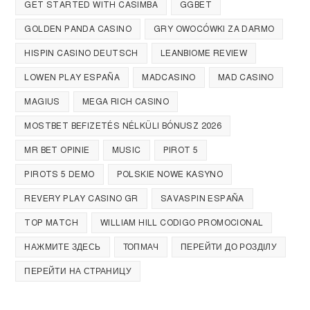
GET STARTED WITH CASIMBA
GGBET
GOLDEN PANDA CASINO
GRY OWOCÓWKI ZA DARMO
HISPIN CASINO DEUTSCH
LEANBIOME REVIEW
LOWEN PLAY ESPAÑA
MADCASINO
MAD CASINO
MAGIUS
MEGA RICH CASINO
MOSTBET BEFIZETÉS NÉLKÜLI BÓNUSZ 2026
MR BET OPINIE
MUSIC
PIROT 5
PIROTS 5 DEMO
POLSKIE NOWE KASYNO
REVERY PLAY CASINO GR
SAVASPIN ESPAÑA
TOP MATCH
WILLIAM HILL CODIGO PROMOCIONAL
НАЖМИТЕ ЗДЕСЬ
ТОПМАЧ
ПЕРЕЙТИ ДО РОЗДІЛУ
ПЕРЕЙТИ НА СТРАНИЦУ