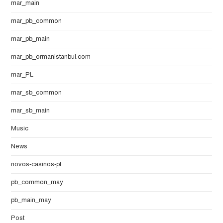
mar_main
mar_pb_common
mar_pb_main
mar_pb_ormanistanbul.com
mar_PL
mar_sb_common
mar_sb_main
Music
News
novos-casinos-pt
pb_common_may
pb_main_may
Post