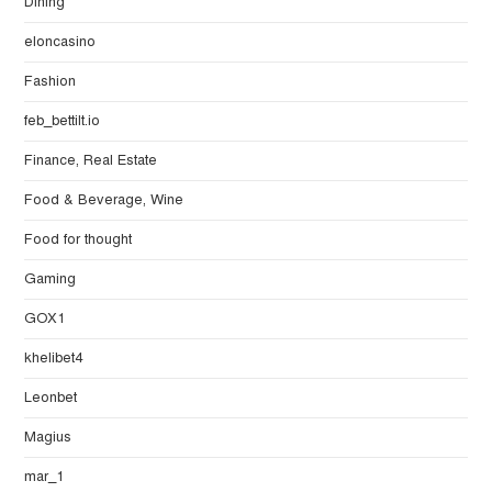
Dining
eloncasino
Fashion
feb_bettilt.io
Finance, Real Estate
Food & Beverage, Wine
Food for thought
Gaming
GOX1
khelibet4
Leonbet
Magius
mar_1