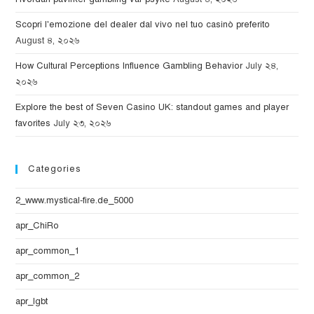
Scopri l'emozione del dealer dal vivo nel tuo casinò preferito
August ৪, ২০২৬
How Cultural Perceptions Influence Gambling Behavior
July ২৪,
২০২৬
Explore the best of Seven Casino UK: standout games and player
favorites
July ২৩, ২০২৬
Categories
2_www.mystical-fire.de_5000
apr_ChiRo
apr_common_1
apr_common_2
apr_lgbt