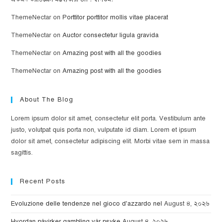
ThemeNectar
on
Porttitor porttitor mollis vitae placerat
ThemeNectar
on
Auctor consectetur ligula gravida
ThemeNectar
on
Amazing post with all the goodies
ThemeNectar
on
Amazing post with all the goodies
About The Blog
Lorem ipsum dolor sit amet, consectetur elit porta. Vestibulum ante
justo, volutpat quis porta non, vulputate id diam. Lorem et ipsum
dolor sit amet, consectetur adipiscing elit. Morbi vitae sem in massa
sagittis.
Recent Posts
Evoluzione delle tendenze nel gioco d'azzardo nel
August ৪, ২০২৬
Hvordan påvirker gambling vår psyke
August ৪, ২০২৬