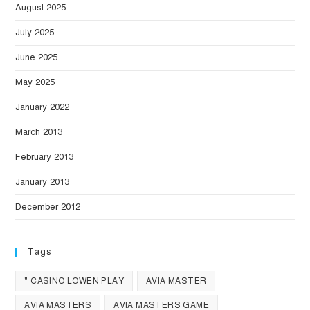
August 2025
July 2025
June 2025
May 2025
January 2022
March 2013
February 2013
January 2013
December 2012
Tags
" CASINO LOWEN PLAY
AVIA MASTER
AVIA MASTERS
AVIA MASTERS GAME