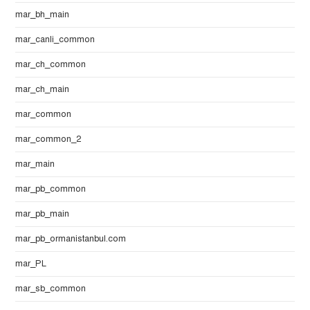
mar_bh_main
mar_canli_common
mar_ch_common
mar_ch_main
mar_common
mar_common_2
mar_main
mar_pb_common
mar_pb_main
mar_pb_ormanistanbul.com
mar_PL
mar_sb_common