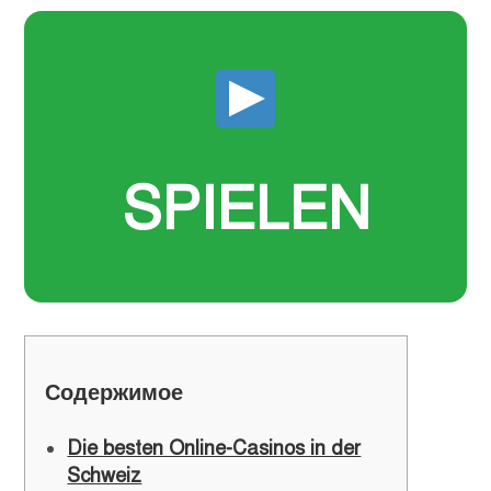
SPIELEN
Содержимое
Die besten Online-Casinos in der
Schweiz