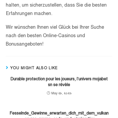
halten, um sicherzustellen, dass Sie die besten
Erfahrungen machen.
Wir wünschen Ihnen viel Glück bei Ihrer Suche
nach den besten Online-Casinos und
Bonusangeboten!
YOU MIGHT ALSO LIKE
Durable protection pour les joueurs, l’univers mojabet
sn se révèle
May ২৮, ২০২৬
Fesselnde_Gewinne_erwarten_dich_mit_dem_vulkan