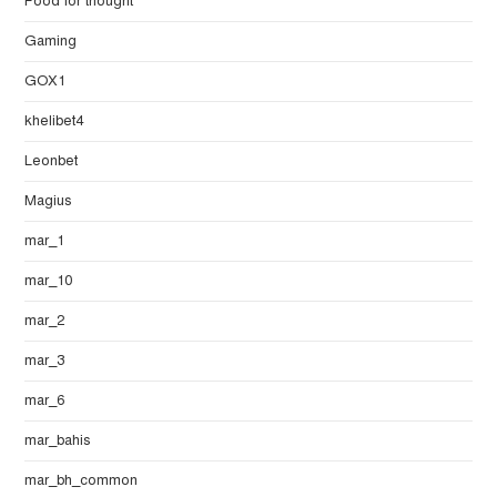
Food for thought
Gaming
GOX1
khelibet4
Leonbet
Magius
mar_1
mar_10
mar_2
mar_3
mar_6
mar_bahis
mar_bh_common