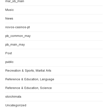
mar_sb_main
Music
News
novos-casinos-pt
pb_common_may
pb_main_may
Post
public
Recreation & Sports, Martial Arts
Reference & Education, Language
Reference & Education, Science
stoichimata
Uncategorized