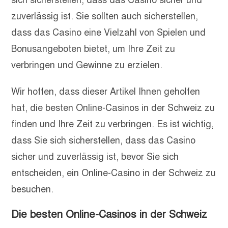
sich sicherstellen, dass das Casino sicher und
zuverlässig ist. Sie sollten auch sicherstellen,
dass das Casino eine Vielzahl von Spielen und
Bonusangeboten bietet, um Ihre Zeit zu
verbringen und Gewinne zu erzielen.
Wir hoffen, dass dieser Artikel Ihnen geholfen
hat, die besten Online-Casinos in der Schweiz zu
finden und Ihre Zeit zu verbringen. Es ist wichtig,
dass Sie sich sicherstellen, dass das Casino
sicher und zuverlässig ist, bevor Sie sich
entscheiden, ein Online-Casino in der Schweiz zu
besuchen.
Die besten Online-Casinos in der Schweiz