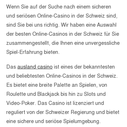
Wenn Sie auf der Suche nach einem sicheren
und seriösen Online-Casino in der Schweiz sind,
sind Sie bei uns richtig. Wir haben eine Auswahl
der besten Online-Casinos in der Schweiz für Sie
zusammengestellt, die Ihnen eine unvergessliche
Spiel-Erfahrung bieten.
Das
ausland casino
ist eines der bekanntesten
und beliebtesten Online-Casinos in der Schweiz.
Es bietet eine breite Palette an Spielen, von
Roulette und Blackjack bis hin zu Slots und
Video-Poker. Das Casino ist lizenziert und
reguliert von der Schweizer Regierung und bietet
eine sichere und seriöse Spielumgebung.