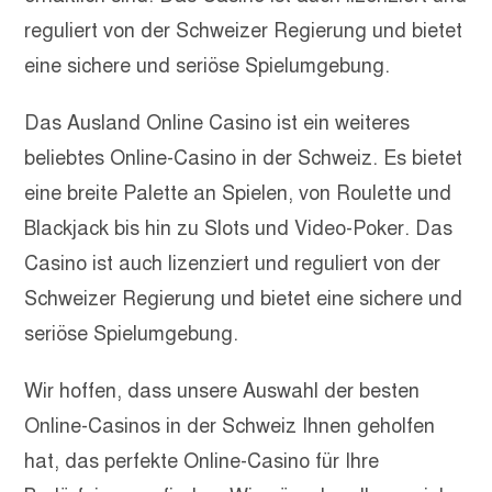
reguliert von der Schweizer Regierung und bietet
eine sichere und seriöse Spielumgebung.
Das Ausland Online Casino ist ein weiteres
beliebtes Online-Casino in der Schweiz. Es bietet
eine breite Palette an Spielen, von Roulette und
Blackjack bis hin zu Slots und Video-Poker. Das
Casino ist auch lizenziert und reguliert von der
Schweizer Regierung und bietet eine sichere und
seriöse Spielumgebung.
Wir hoffen, dass unsere Auswahl der besten
Online-Casinos in der Schweiz Ihnen geholfen
hat, das perfekte Online-Casino für Ihre