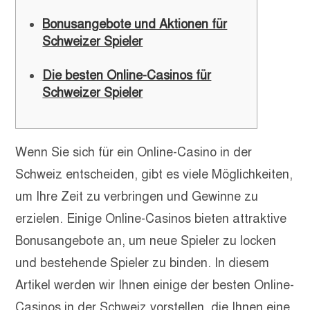
Bonusangebote und Aktionen für
Schweizer Spieler
Die besten Online-Casinos für
Schweizer Spieler
Wenn Sie sich für ein Online-Casino in der
Schweiz entscheiden, gibt es viele Möglichkeiten,
um Ihre Zeit zu verbringen und Gewinne zu
erzielen. Einige Online-Casinos bieten attraktive
Bonusangebote an, um neue Spieler zu locken
und bestehende Spieler zu binden. In diesem
Artikel werden wir Ihnen einige der besten Online-
Casinos in der Schweiz vorstellen, die Ihnen eine