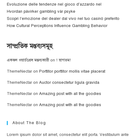
Evoluzione delle tendenze nel gioco d'azzardo nel
Hvordan påvirker gambling vår psyke
Scopri l'emozione del dealer dal vivo nel tuo casinò preferito
How Cultural Perceptions Influence Gambling Behavior
সাম্প্রতিক মন্তব্যসমূহ
একজন ওয়ার্ডপ্রেস মন্তব্যকারী
on
! স্বাগতম!
ThemeNectar
on
Porttitor porttitor mollis vitae placerat
ThemeNectar
on
Auctor consectetur ligula gravida
ThemeNectar
on
Amazing post with all the goodies
ThemeNectar
on
Amazing post with all the goodies
About The Blog
Lorem ipsum dolor sit amet, consectetur elit porta. Vestibulum ante