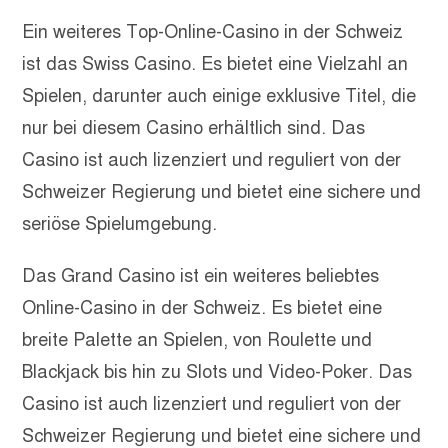
Ein weiteres Top-Online-Casino in der Schweiz
ist das Swiss Casino. Es bietet eine Vielzahl an
Spielen, darunter auch einige exklusive Titel, die
nur bei diesem Casino erhältlich sind. Das
Casino ist auch lizenziert und reguliert von der
Schweizer Regierung und bietet eine sichere und
seriöse Spielumgebung.
Das Grand Casino ist ein weiteres beliebtes
Online-Casino in der Schweiz. Es bietet eine
breite Palette an Spielen, von Roulette und
Blackjack bis hin zu Slots und Video-Poker. Das
Casino ist auch lizenziert und reguliert von der
Schweizer Regierung und bietet eine sichere und