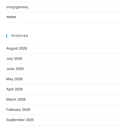
στοιχηματικες
অন্যান্য
Archives
August 2026
July 2026
June 2026
May 2026
April 2026
March 2026
February 2026
September 2025