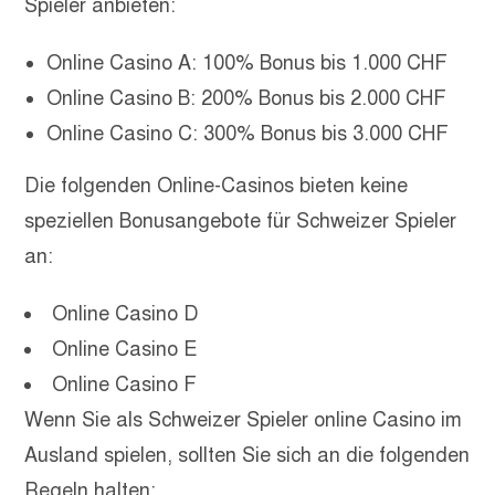
Spieler anbieten:
Online Casino A: 100% Bonus bis 1.000 CHF
Online Casino B: 200% Bonus bis 2.000 CHF
Online Casino C: 300% Bonus bis 3.000 CHF
Die folgenden Online-Casinos bieten keine
speziellen Bonusangebote für Schweizer Spieler
an:
Online Casino D
Online Casino E
Online Casino F
Wenn Sie als Schweizer Spieler online Casino im
Ausland spielen, sollten Sie sich an die folgenden
Regeln halten: