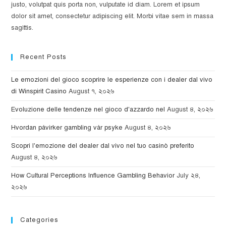
justo, volutpat quis porta non, vulputate id diam. Lorem et ipsum
dolor sit amet, consectetur adipiscing elit. Morbi vitae sem in massa
sagittis.
Recent Posts
Le emozioni del gioco scoprire le esperienze con i dealer dal vivo
di Winspirit Casino
August ৭, ২০২৬
Evoluzione delle tendenze nel gioco d'azzardo nel
August ৪, ২০২৬
Hvordan påvirker gambling vår psyke
August ৪, ২০২৬
Scopri l'emozione del dealer dal vivo nel tuo casinò preferito
August ৪, ২০২৬
How Cultural Perceptions Influence Gambling Behavior
July ২৪,
২০২৬
Categories