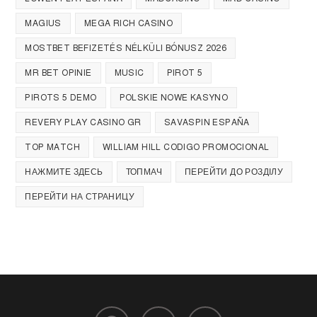
MAGIUS
MEGA RICH CASINO
MOSTBET BEFIZETÉS NÉLKÜLI BÓNUSZ 2026
MR BET OPINIE
MUSIC
PIROT 5
PIROTS 5 DEMO
POLSKIE NOWE KASYNO
REVERY PLAY CASINO GR
SAVASPIN ESPAÑA
TOP MATCH
WILLIAM HILL CODIGO PROMOCIONAL
НАЖМИТЕ ЗДЕСЬ
ТОПМАЧ
ПЕРЕЙТИ ДО РОЗДІЛУ
ПЕРЕЙТИ НА СТРАНИЦУ