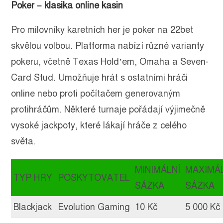
Poker – klasika online kasin
Pro milovníky karetních her je poker na 22bet
skvělou volbou. Platforma nabízí různé varianty
pokeru, včetně Texas Hold’em, Omaha a Seven-
Card Stud. Umožňuje hrát s ostatními hráči
online nebo proti počítačem generovaným
protihráčům. Některé turnaje pořádají výjimečně
vysoké jackpoty, které lákají hráče z celého
světa.
MINIMÁLNÍ
MAXIMÁ
TYP HRY
POSKYTOVATEL
SÁZKA
SÁZKA
Blackjack
Evolution Gaming
10 Kč
5 000 Kč