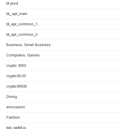
bt prod
bt_,apr_main
bt_apr_common_1
bt_apr_common_2
Business, Small Business
Computers, Games
crypto 3003
crypto30.03
crypto30032
Dining
eloncasino
Fashion
feb_bettilt.io