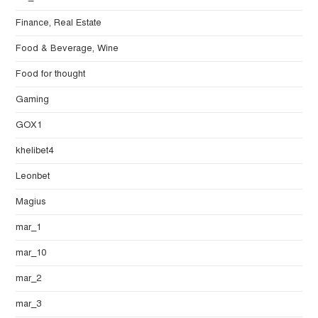
Finance, Real Estate
Food & Beverage, Wine
Food for thought
Gaming
GOX1
khelibet4
Leonbet
Magius
mar_1
mar_10
mar_2
mar_3