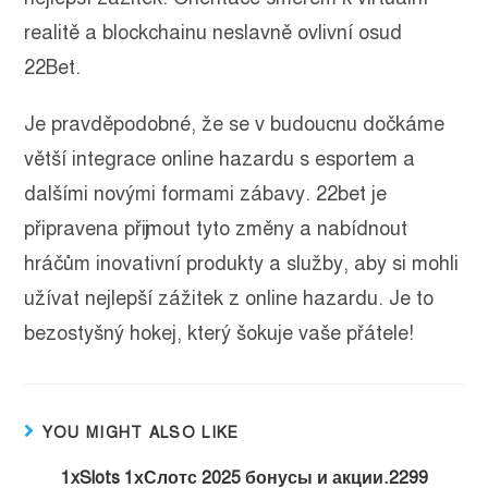
realitě a blockchainu neslavně ovlivní osud
22Bet.
Je pravděpodobné, že se v budoucnu dočkáme
větší integrace online hazardu s esportem a
dalšími novými formami zábavy. 22bet je
připravena přijmout tyto změny a nabídnout
hráčům inovativní produkty a služby, aby si mohli
užívat nejlepší zážitek z online hazardu. Je to
bezostyšný hokej, který šokuje vaše přátele!
YOU MIGHT ALSO LIKE
1xSlots 1хСлотс 2025 бонусы и акции.2299