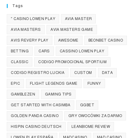
Tags
" CASINO LOWEN PLAY
AVIA MASTER
AVIA MASTERS
AVIA MASTERS GAME
AVIS REVERY PLAY
AWESOME
BEONBET CASINO
BETTING
CARS
CASSINO LOWEN PLAY
CLASSIC
CODIGO PROMOCIONAL SPORTIUM
CODIGO REGISTRO LUCKIA
CUSTOM
DATA
EPIC
FLIGHT LEGENDS GAME
FUNNY
GAMBLEZEN
GAMING TIPS
GET STARTED WITH CASIMBA
GGBET
GOLDEN PANDA CASINO
GRY OWOCÓWKI ZA DARMO
HISPIN CASINO DEUTSCH
LEANBIOME REVIEW
LOWEN PLAY ESPAÑA
MADCASINO
MAD CASINO