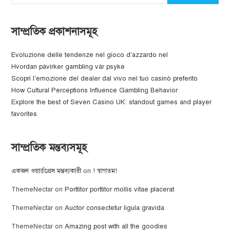
সাম্প্রতিক প্রকাশনাসমূহ
Evoluzione delle tendenze nel gioco d'azzardo nel
Hvordan påvirker gambling vår psyke
Scopri l'emozione del dealer dal vivo nel tuo casinò preferito
How Cultural Perceptions Influence Gambling Behavior
Explore the best of Seven Casino UK: standout games and player
favorites
সাম্প্রতিক মন্তব্যসমূহ
একজন ওয়ার্ডপ্রেস মন্তব্যকারী
on
! স্বাগতম!
ThemeNectar
on
Porttitor porttitor mollis vitae placerat
ThemeNectar
on
Auctor consectetur ligula gravida
ThemeNectar
on
Amazing post with all the goodies