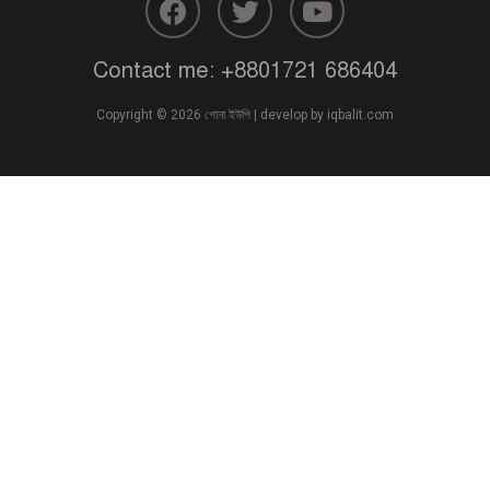
Contact me:
+8801721 686404
Copyright © 2026 গোনা ইউপি | develop by
iqbalit.com