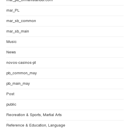
mar_pb_ormanistanbul.com
mar_PL
mar_sb_common
mar_sb_main
Music
News
novos-casinos-pt
pb_common_may
pb_main_may
Post
public
Recreation & Sports, Martial Arts
Reference & Education, Language