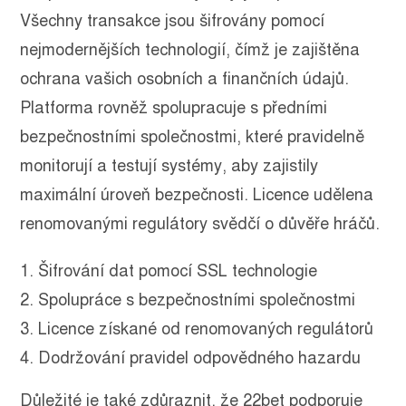
Všechny transakce jsou šifrovány pomocí
nejmodernějších technologií, čímž je zajištěna
ochrana vašich osobních a finančních údajů.
Platforma rovněž spolupracuje s předními
bezpečnostními společnostmi, které pravidelně
monitorují a testují systémy, aby zajistily
maximální úroveň bezpečnosti. Licence udělena
renomovanými regulátory svědčí o důvěře hráčů.
Šifrování dat pomocí SSL technologie
Spolupráce s bezpečnostními společnostmi
Licence získané od renomovaných regulátorů
Dodržování pravidel odpovědného hazardu
Důležité je také zdůraznit, že 22bet podporuje