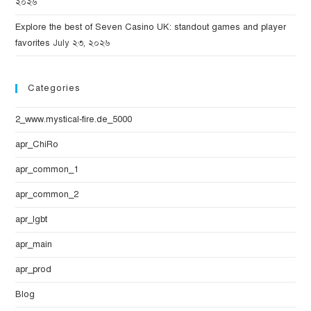
২০২৬
Explore the best of Seven Casino UK: standout games and player
favorites
July ২৩, ২০২৬
Categories
2_www.mystical-fire.de_5000
apr_ChiRo
apr_common_1
apr_common_2
apr_lgbt
apr_main
apr_prod
Blog