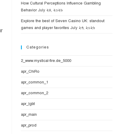
How Cultural Perceptions Influence Gambling
Behavior
July ২৪, ২০২৬
Explore the best of Seven Casino UK: standout
games and player favorites
July ২৩, ২০২৬
ur
Categories
2_www.mystical-fire.de_5000
apr_ChiRo
apr_common_1
apr_common_2
apr_lgbt
apr_main
apr_prod