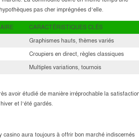
d’hypothèques pas cher imprégnées d’elle.
AIRE
CARACTÉRISTIQUES CLÉS
Graphismes hauts, thèmes variés
Croupiers en direct, règles classiques
Multiples variations, tournois
ès avoir étudié de manière irréprochable la satisfactio
hiver et l’été gardés.
y casino aura toujours à offrir bon marché indiscernés