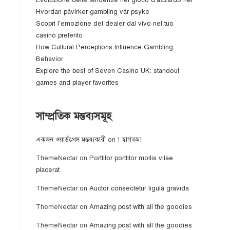
Evoluzione delle tendenze nel gioco d'azzardo nel
Hvordan påvirker gambling vår psyke
Scopri l'emozione del dealer dal vivo nel tuo
casinò preferito
How Cultural Perceptions Influence Gambling
Behavior
Explore the best of Seven Casino UK: standout
games and player favorites
সাম্প্রতিক মন্তব্যসমূহ
একজন ওয়ার্ডপ্রেস মন্তব্যকারী
on
! স্বাগতম!
ThemeNectar
on
Porttitor porttitor mollis vitae
placerat
ThemeNectar
on
Auctor consectetur ligula gravida
ThemeNectar
on
Amazing post with all the goodies
ThemeNectar
on
Amazing post with all the goodies