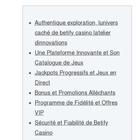
Authentique exploration, lunivers
caché de betify casino latelier
dinnovations
Une Plateforme Innovante et Son
Catalogue de Jeux
Jackpots Progressifs et Jeux en
Direct
Bonus et Promotions Alléchants
Programme de Fidélité et Offres
VIP
Sécurité et Fiabilité de Betify
Casino