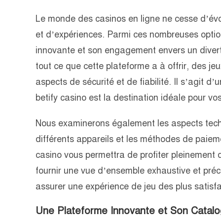
Le monde des casinos en ligne ne cesse d’évol
et d’expériences. Parmi ces nombreuses opti
innovante et son engagement envers un diverti
tout ce que cette plateforme a à offrir, des j
aspects de sécurité et de fiabilité. Il s’agit 
betify casino est la destination idéale pour vo
Nous examinerons également les aspects techni
différents appareils et les méthodes de paieme
casino vous permettra de profiter pleinement d
fournir une vue d’ensemble exhaustive et préc
assurer une expérience de jeu des plus satisf
Une Plateforme Innovante et Son Catal